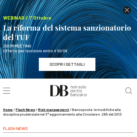
WEBINAR / 1° Ottobre
La riforma del sistema sanzionatorio
del TUF
ZOOM MEETING
Offerte per iscrizioni entro il 10/09
SCOPRI I DETTAGLI
Cerca nel sito
WEBINAR / 1° Ottobre
La riforma del sistema sanzionatorio del TUF
SCOPRI I DETTAGLI
Home
/
Flash News
/
Risk management
/
Bancoposta: le modifiche alla
disciplina prudenziale nel 3° aggiornamento alla Circolare n. 285 del 2013
FLASH NEWS