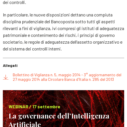
dei controlli.
In particolare, le nuove disposizioni dettano una compiuta
disciplina prudenziale del Bancoposta sotto tutti gli aspetti
rilevanti a fini di vigilanza, ivi compresi gli istituti di adeguatezza
patrimoniale e contenimento dei rischi, i principi di governo
societario, le regole di adeguatezza dell’assetto organizzativo e
del sistema dei controlli interni.
Allegati
Bollettino di Vigilanza n. 5, maggio 2014 - 3° aggiornamento del
27 maggio 2014 alla Circolare Banca d'Italia n. 285 del 2013
WEBINAR / 17 settembre
La governance dell’Intelligenza
Artificiale