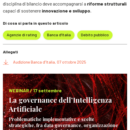
disciplina di bilancio deve accompagnarsi a
riforme strutturali
capaci di sostenere
innovazione e sviluppo
.
Di cosa si parla in questo articolo
Agenzie di rating
Banca d’Italia
Debito pubblico
Allegati
Audizione Banca d'Italia, 07 ottobre 2025
WEBINAR / 17 settembre
La governance dell’Intelligenza
Artificiale
Problematiche implementative e scelte
strategiche, fra data governance, organizzazione