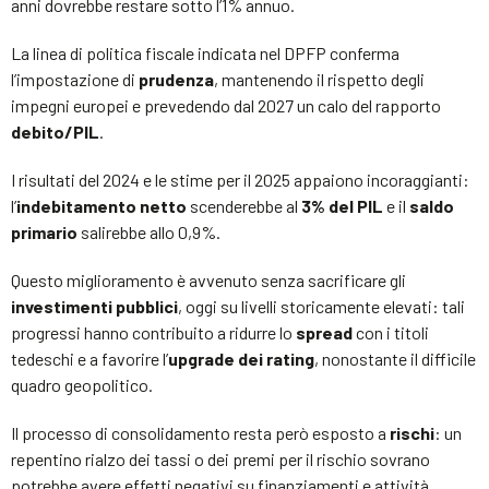
anni dovrebbe restare sotto l’1% annuo.
La linea di politica fiscale indicata nel DPFP conferma
l’impostazione di
prudenza
, mantenendo il rispetto degli
impegni europei e prevedendo dal 2027 un calo del rapporto
debito/PIL
.
I risultati del 2024 e le stime per il 2025 appaiono incoraggianti:
l’
indebitamento netto
scenderebbe al
3% del PIL
e il
saldo
primario
salirebbe allo 0,9%.
Questo miglioramento è avvenuto senza sacrificare gli
investimenti pubblici
, oggi su livelli storicamente elevati: tali
progressi hanno contribuito a ridurre lo
spread
con i titoli
tedeschi e a favorire l’
upgrade dei rating
, nonostante il difficile
quadro geopolitico.
Il processo di consolidamento resta però esposto a
rischi
: un
repentino rialzo dei tassi o dei premi per il rischio sovrano
potrebbe avere effetti negativi su finanziamenti e attività