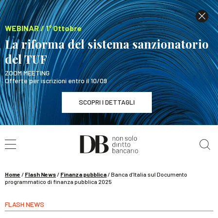
WEBINAR / 1° Ottobre
La riforma del sistema sanzionatorio
del TUF
ZOOM MEETING
Offerte per iscrizioni entro il 10/09
SCOPRI I DETTAGLI
Cerca nel sito
WEBINAR / 1° Ottobre
La riforma del sistema sanzionatorio del TUF
SCOPRI I DETTAGLI
Home
/
Flash News
/
Finanza pubblica
/
Banca d’Italia sul Documento
programmatico di finanza pubblica 2025
FLASH NEWS