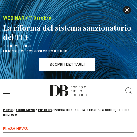
WEBINAR / 1° Ottobre
La riforma del sistema sanzionatorio
del TUF
ZOOM MEETING
Offerte per iscrizioni entro il 10/09
SCOPRI I DETTAGLI
Cerca nel sito
WEBINAR / 1° Ottobre
La riforma del sistema sanzionatorio del TUF
SCOPRI I DETTAGLI
Home
/
Flash News
/
FinTech
/
Banca d’Italia su IA e finanza a sostegno delle
imprese
FLASH NEWS