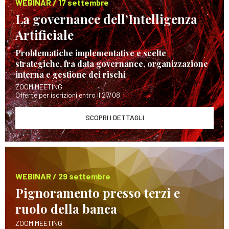
WEBINAR / 17 settembre
La governance dell’Intelligenza
Artificiale
Problematiche implementative e scelte
strategiche, fra data governance, organizzazione
interna e gestione dei rischi
ZOOM MEETING
Offerte per iscrizioni entro il 27/08
SCOPRI I DETTAGLI
WEBINAR / 29 settembre
Pignoramento presso terzi e
ruolo della banca
ZOOM MEETING