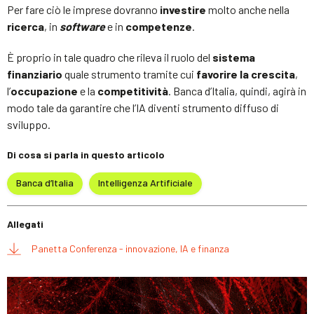
Per fare ciò le imprese dovranno
investire
molto anche nella
ricerca
, in
software
e in
competenze
.
È proprio in tale quadro che rileva il ruolo del
sistema
finanziario
quale strumento tramite cui
favorire la crescita
,
l’
occupazione
e la
competitività
. Banca d’Italia, quindi, agirà in
modo tale da garantire che l’IA diventi strumento diffuso di
sviluppo.
Di cosa si parla in questo articolo
Banca d’Italia
Intelligenza Artificiale
Allegati
Panetta Conferenza - innovazione, IA e finanza