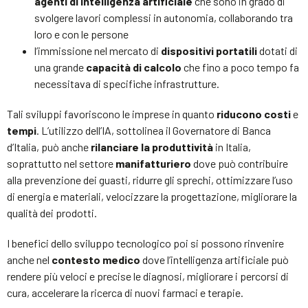
agenti di intelligenza artificiale
che sono in grado di
svolgere lavori complessi in autonomia, collaborando tra
loro e con le persone
l’immissione nel mercato di
dispositivi portatili
dotati di
una grande
capacità di calcolo
che fino a poco tempo fa
necessitava di specifiche infrastrutture.
Tali sviluppi favoriscono le imprese in quanto
riducono costi
e
tempi
. L’utilizzo dell’IA, sottolinea il Governatore di Banca
d’Italia, può anche
rilanciare la produttività
in Italia,
soprattutto nel settore
manifatturiero
dove può contribuire
alla prevenzione dei guasti, ridurre gli sprechi, ottimizzare l’uso
di energia e materiali, velocizzare la progettazione, migliorare la
qualità dei prodotti.
I benefici dello sviluppo tecnologico poi si possono rinvenire
anche nel
contesto medico
dove l’intelligenza artificiale può
rendere più veloci e precise le diagnosi, migliorare i percorsi di
cura, accelerare la ricerca di nuovi farmaci e terapie.