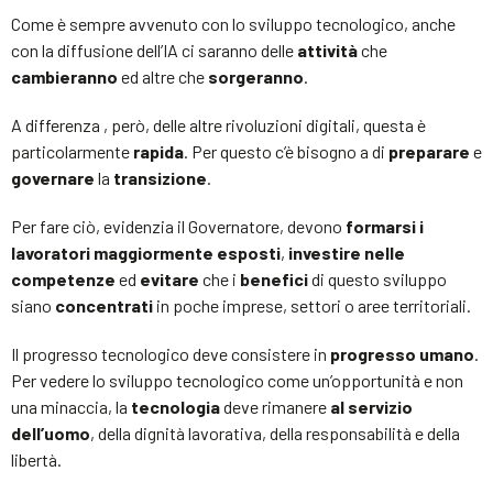
Come è sempre avvenuto con lo sviluppo tecnologico, anche
con la diffusione dell’IA ci saranno delle
attività
che
cambieranno
ed altre che
sorgeranno
.
A differenza , però, delle altre rivoluzioni digitali, questa è
particolarmente
rapida
. Per questo c’è bisogno a di
preparare
e
governare
la
transizione
.
Per fare ciò, evidenzia il Governatore, devono
formarsi i
lavoratori maggiormente esposti
,
investire nelle
competenze
ed
evitare
che i
benefici
di questo sviluppo
siano
concentrati
in poche imprese, settori o aree territoriali.
Il progresso tecnologico deve consistere in
progresso umano
.
Per vedere lo sviluppo tecnologico come un’opportunità e non
una minaccia, la
tecnologia
deve rimanere
al servizio
dell’uomo
, della dignità lavorativa, della responsabilità e della
libertà.