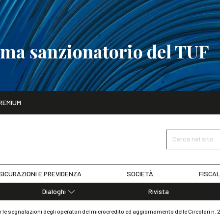
tema sanzionatorio del TUF
ito
REMIUM
tobre
La riforma del sistema sanzionatorio del TUF
SCOPRI I DET
Cerca nel sito
SICURAZIONI E PREVIDENZA
SOCIETÀ
FISCAL
Dialoghi
Rivista
Dialoghi di Diritto dell'Economia
 le segnalazioni degli operatori del microcredito ed aggiornamento delle Circolari n. 2
Editoriali