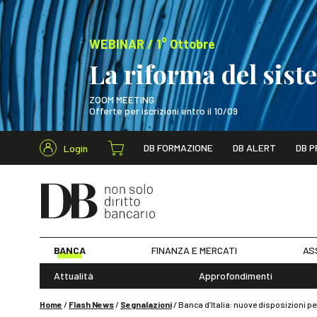
WEBINAR / 1° Ottobre
La riforma del sis
ZOOM MEETING
Offerte per iscrizioni entro il 10/09
Cerca nel s
DB FORMAZIONE
DB ALERT
DB P
Login
WEBINAR / 1° Ot
BANCA
FINANZA E MERCATI
AS
Attualità
Approfondimenti
Home
/
Flash News
/
Segnalazioni
/
Banca d’Italia: nuove disposizioni per