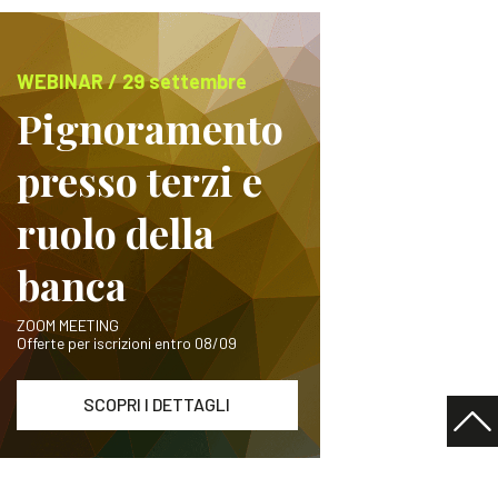
WEBINAR / 29 settembre
Pignoramento
presso terzi e
ruolo della
banca
ZOOM MEETING
Offerte per iscrizioni entro 08/09
SCOPRI I DETTAGLI