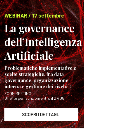
WEBINAR / 17 settembre
La governance
dell’Intelligenza
Artificiale
Problematiche implementative e
scelte strategiche, fra data
governance, organizzazione
interna e gestione dei rischi
ZOOM MEETING
Offerte per iscrizioni entro il 27/08
SCOPRI I DETTAGLI