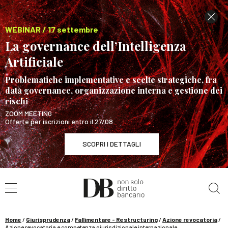
WEBINAR / 17 settembre
La governance dell’Intelligenza
Artificiale
Problematiche implementative e scelte strategiche, fra
data governance, organizzazione interna e gestione dei
rischi
ZOOM MEETING
Offerte per iscrizioni entro il 27/08
SCOPRI I DETTAGLI
Cerca nel sito
WEBINAR / 17 settembre
La governance dell’Intelligenza Artificiale
SCOPRI I DETTAGLI
Home
/
Giurisprudenza
/
Fallimentare - Restructuring
/
Azione revocatoria
/
Azione revocatoria e competenza giurisdizionale internazionale