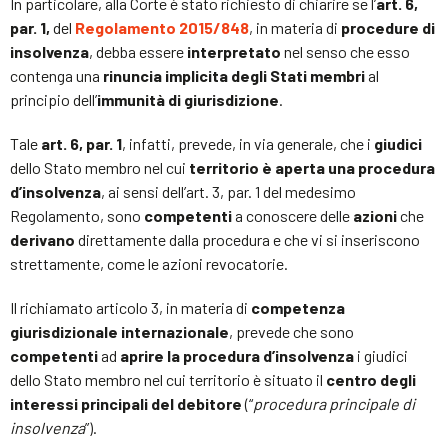
In particolare, alla Corte è stato richiesto di chiarire se l’
art. 6,
par. 1,
del
Regolamento 2015/848
, in materia di
procedure di
insolvenza
, debba essere
interpretato
nel senso che esso
contenga una
rinuncia implicita degli Stati membri
al
principio dell’
immunità di giurisdizione
.
Tale
art. 6, par. 1
, infatti, prevede, in via generale, che i
giudici
dello Stato membro nel cui
territorio è aperta una procedura
d’insolvenza
, ai sensi dell’art. 3, par. 1 del medesimo
Regolamento, sono
competenti
a conoscere delle
azioni
che
derivano
direttamente dalla procedura e che vi si inseriscono
strettamente, come le azioni revocatorie.
Il richiamato articolo 3, in materia di
competenza
giurisdizionale internazionale
, prevede che sono
competenti
ad
aprire la procedura d’insolvenza
i giudici
dello Stato membro nel cui territorio è situato il
centro degli
interessi principali del debitore
(“
procedura principale di
insolvenza
”).