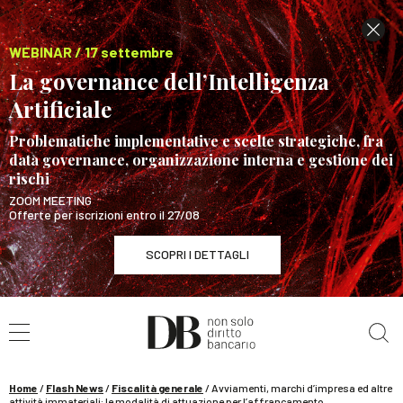
WEBINAR / 17 settembre
La governance dell’Intelligenza
Artificiale
Problematiche implementative e scelte strategiche, fra
data governance, organizzazione interna e gestione dei
rischi
ZOOM MEETING
Offerte per iscrizioni entro il 27/08
SCOPRI I DETTAGLI
Cerca nel sito
WEBINAR / 17 settembre
La governance dell’Intelligenza Artificiale
SCOPRI I DETTAGLI
Home
/
Flash News
/
Fiscalità generale
/
Avviamenti, marchi d’impresa ed altre
attività immateriali: le modalità di attuazione per l’affrancamento