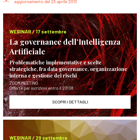
aggiornamento del 23 aprile 2013
WEBINAR / 17 settembre
La governance dell’Intelligenza
Artificiale
Problematiche implementative e scelte
strategiche, fra data governance, organizzazione
interna e gestione dei rischi
ZOOM MEETING
Offerte per iscrizioni entro il 27/08
SCOPRI I DETTAGLI
WEBINAR / 29 settembre