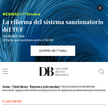
WEBINAR / 1° Ottobre
La riforma del sistema sanzionatorio
del TUF
ZOOM MEETING
Offerte per iscrizioni entro il 10/09
SCOPRI I DETTAGLI
Cerca nel sito
WEBINAR / 1° Ottobre
La riforma del sistema sanzionatorio del TUF
SCOPRI I DETTAGLI
Home
/
Flash News
/
Banche e intermediari
/
Autorizzazione all’attività
bancaria: aggiornate le Nuove disposizioni di vigilanza prudenziale per le banche
FLASH NEWS