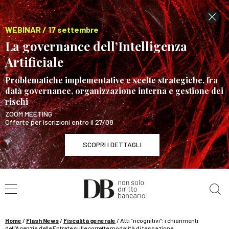
WEBINAR / 17 settembre
La governance dell’Intelligenza
Artificiale
Problematiche implementative e scelte strategiche, fra
data governance, organizzazione interna e gestione dei
rischi
ZOOM MEETING
Offerte per iscrizioni entro il 27/08
SCOPRI I DETTAGLI
Cerca nel sito
WEBINAR / 17 settembre
La governance dell’Intelligenza Artificiale
SCOPRI I DETTAGLI
Home
/
Flash News
/
Fiscalità generale
/
Atti “ricognitivi”: i chiarimenti
dell’Agenzia delle Entrate sulle corrette modalità di tassazione