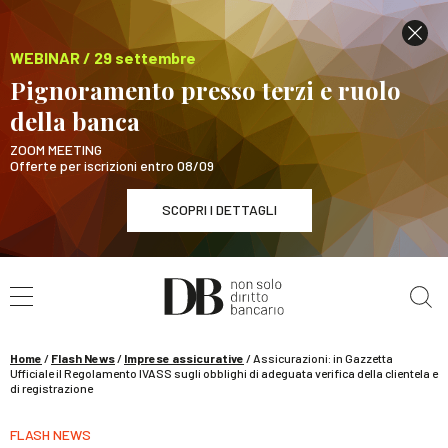
WEBINAR / 29 settembre
Pignoramento presso terzi e ruolo
della banca
ZOOM MEETING
Offerte per iscrizioni entro 08/09
SCOPRI I DETTAGLI
Cerca nel sito
WEBINAR / 29 settembre
Pignoramento presso terzi e ruolo della banca
SCOPRI I DETTAGLI
Home
/
Flash News
/
Imprese assicurative
/
Assicurazioni: in Gazzetta
Ufficiale il Regolamento IVASS sugli obblighi di adeguata verifica della clientela e
di registrazione
FLASH NEWS