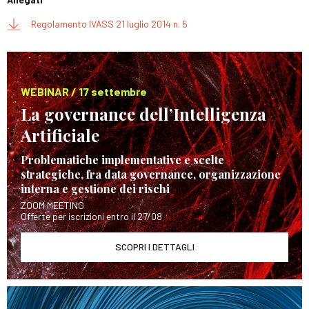
Regolamento IVASS 21 luglio 2014 n. 5
WEBINAR / 17 settembre
La governance dell’Intelligenza
Artificiale
Problematiche implementative e scelte
strategiche, fra data governance, organizzazione
interna e gestione dei rischi
ZOOM MEETING
Offerte per iscrizioni entro il 27/08
SCOPRI I DETTAGLI