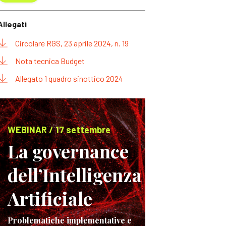
Allegati
Circolare RGS, 23 aprile 2024, n. 19
Nota tecnica Budget
Allegato 1 quadro sinottico 2024
WEBINAR / 17 settembre
La governance
dell’Intelligenza
Artificiale
Problematiche implementative e