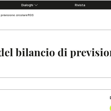
Dialoghi
Rivista
Dialoghi di Diritto dell'Economia
 previsione: circolare RGS
Editoriali
Articoli
Note
el bilancio di previsio