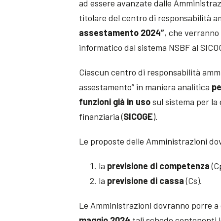
ad essere avanzate dalle Amministrazi
titolare del centro di responsabilità a
assestamento 2024”
, che verranno 
informatico dal sistema NSBF al SICO
Ciascun centro di responsabilità ammi
assestamento” in maniera analitica
pe
funzioni già in uso
sul sistema per la
finanziaria (
SICOGE
).
Le proposte delle Amministrazioni do
la
previsione di competenza
(C
la
previsione di cassa
(Cs).
Le Amministrazioni dovranno porre a di
maggio 2024
tali schede contenenti 