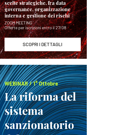
scelte strategiche, fra data
governance, organizzazione
interna e gestione dei rischi
ZOOM MEETING
Offerte per iscrizioni entro il 27/08
SCOPRI I DETTAGLI
WEBINAR / 1° Ottobre
La riforma del
sistema
sanzionatorio