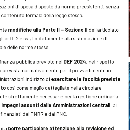
zzazioni di spesa disposte da norme preesistenti, senza
l contenuto formale della legge stessa.
ente
modifiche alla Parte II – Sezione II
dell’articolato
gli artt. 2 e ss., limitatamente alla sistemazione di
ale delle norme stesse.
finanza pubblica previsto nel
DEF 2024
, nel rispetto
ia prevista normativamente per il provvedimento in
istrazioni indirizzo di
esercitare le facoltà previste
nto
così come meglio dettagliate nella circolare
enute strettamente necessarie per la gestione ordinaria
i
impegni assunti dalle Amministrazioni centrali
, al
i finanziati dal PNRR e dal PNC.
ni a
porre particolare attenzione alla revisione ed