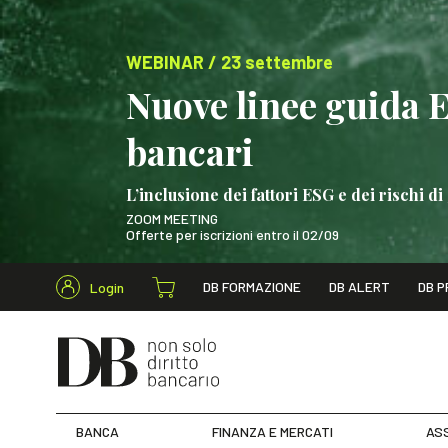
WEBINAR / 23 settembre
Nuove linee guida 
bancari
L’inclusione dei fattori ESG e dei rischi
ZOOM MEETING
Offerte per iscrizioni entro il 02/09
Cerca nel s
DB FORMAZIONE
DB ALERT
DB P
Login
WEBINAR / 23 settem
BANCA
FINANZA E MERCATI
ASS