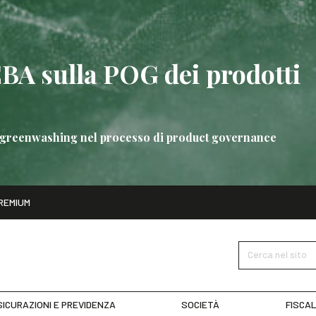
EBA sulla POG dei prodotti
 di greenwashing nel processo di product governance
ito
REMIUM
bre
Nuove linee guida EBA sulla POG dei prodotti bancari
SCOPRI 
Cerca nel sito
ICURAZIONI E PREVIDENZA
SOCIETÀ
FISCAL