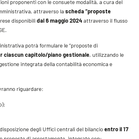
oni proponenti con le consuete modalità, a cura del
mministrativa, attraverso la
scheda “proposte
rese disponibili
dal 6 maggio 2024
attraverso il flusso
GE.
nistrativa potrà formulare le “proposte di
r ciascun capitolo/piano gestionale
, utilizzando le
 gestione integrata della contabilità economica e
vranno riguardare:
p);
sposizione degli Uffici centrali del bilancio
entro il 17
le proposte di assestamento, integrate con: