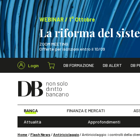
WEBINAR / 1° Ottobre
La riforma del sis
ZOOM MEETING
Offerte per iscrizioni entro il 10/09
Cerca nel s
DB FORMAZIONE
DB ALERT
DB P
Login
WEBINAR / 1° Ot
BANCA
FINANZA E MERCATI
AS
Attualità
Approfondimenti
Home
/
Flash News
/
Antiriciclaggio
/
Antiriciclaggio: i controlli della cl