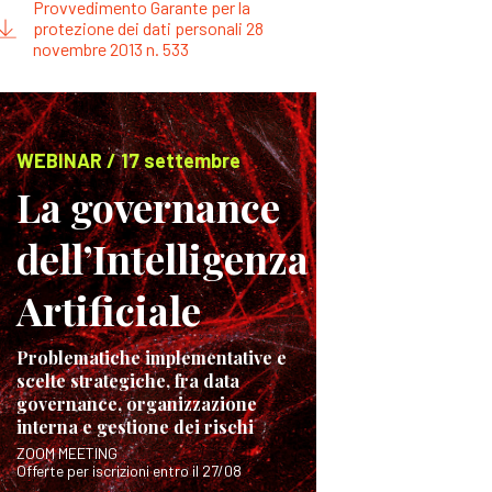
Provvedimento Garante per la
protezione dei dati personali 28
novembre 2013 n. 533
WEBINAR / 17 settembre
La governance
dell’Intelligenza
Artificiale
Problematiche implementative e
scelte strategiche, fra data
governance, organizzazione
interna e gestione dei rischi
ZOOM MEETING
Offerte per iscrizioni entro il 27/08