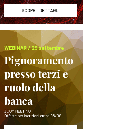
SCOPRI I DETTAGLI
WEBINAR / 29 settembre
Pignoramento
presso terzi e
ruolo della
banca
ZOOM MEETING
Offerte per iscrizioni entro 08/09