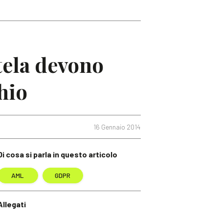
ntela devono
hio
16 Gennaio 2014
Di cosa si parla in questo articolo
AML
GDPR
Allegati