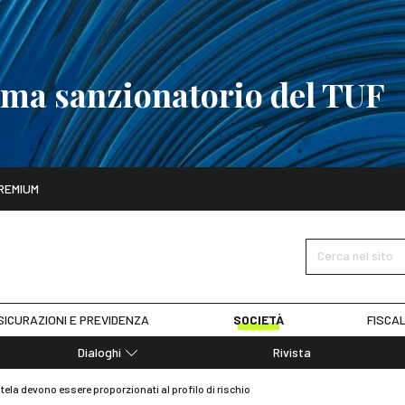
tema sanzionatorio del TUF
ito
REMIUM
tobre
La riforma del sistema sanzionatorio del TUF
SCOPRI I DET
Cerca nel sito
SICURAZIONI E PREVIDENZA
SOCIETÀ
FISCAL
Dialoghi
Rivista
Dialoghi di Diritto dell'Economia
ientela devono essere proporzionati al profilo di rischio
Editoriali