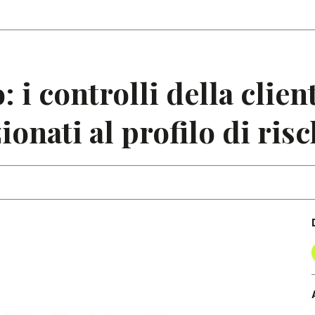
Articoli
Note
: i controlli della clie
onati al profilo di risc