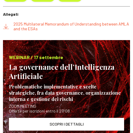
Allegati
2025 Multilateral Memorandum of Understanding between AMLA
and the ESAs
WEBINAR / 17 settembre
La governance dell’Intelligenza
Artificiale
Problematiche implementative e scelte
strategiche, fra data governance, organizzazione
interna e gestione dei rischi
ZOOM MEETING
Offerte per iscrizioni entro il 27/08
SCOPRI I DETTAGLI