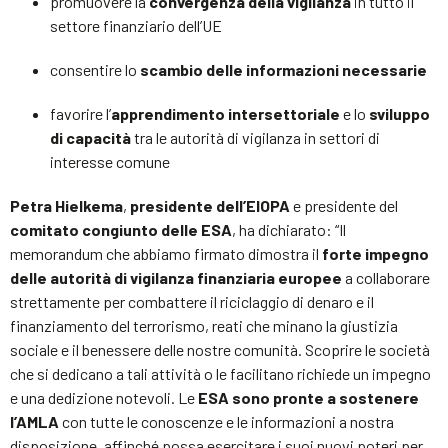
promuovere la
convergenza della vigilanza
in tutto il
settore finanziario dell’UE
consentire lo
scambio delle informazioni necessarie
favorire l’
apprendimento intersettoriale
e lo
sviluppo
di capacità
tra le autorità di vigilanza in settori di
interesse comune
Petra Hielkema
,
presidente dell’EIOPA
e presidente del
comitato congiunto delle ESA
, ha dichiarato: “Il
memorandum che abbiamo firmato dimostra il
forte impegno
delle autorità di vigilanza finanziaria europee
a collaborare
strettamente per combattere il riciclaggio di denaro e il
finanziamento del terrorismo, reati che minano la giustizia
sociale e il benessere delle nostre comunità. Scoprire le società
che si dedicano a tali attività o le facilitano richiede un impegno
e una dedizione notevoli. Le
ESA sono pronte a sostenere
l’AMLA
con tutte le conoscenze e le informazioni a nostra
disposizione, affinché possa esercitare i suoi nuovi poteri per