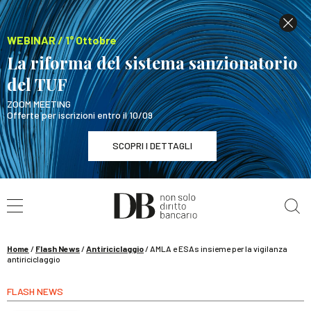
WEBINAR / 1° Ottobre
La riforma del sistema sanzionatorio
del TUF
ZOOM MEETING
Offerte per iscrizioni entro il 10/09
SCOPRI I DETTAGLI
Cerca nel sito
WEBINAR / 1° Ottobre
La riforma del sistema sanzionatorio del TUF
SCOPRI I DETTAGLI
Home
/
Flash News
/
Antiriciclaggio
/
AMLA e ESAs insieme per la vigilanza
antiriciclaggio
FLASH NEWS