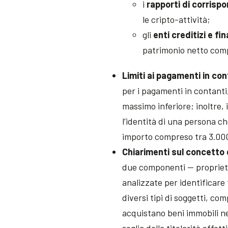
i
rapporti di corrisp
le cripto-attività;
gli
enti creditizi e fin
patrimonio netto compo
Limiti ai pagamenti in con
per i pagamenti in contanti
massimo inferiore; inoltre, 
l’identità di una persona c
importo compreso tra 3.00
Chiarimenti sul concetto d
due componenti — propriet
analizzate per identificare tu
diversi tipi di soggetti, co
acquistano beni immobili ne
soglia della titolarità effet