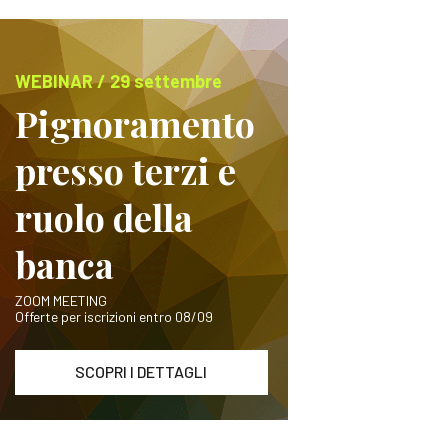
WEBINAR / 29 settembre
Pignoramento
presso terzi e
ruolo della
banca
ZOOM MEETING
Offerte per iscrizioni entro 08/09
SCOPRI I DETTAGLI