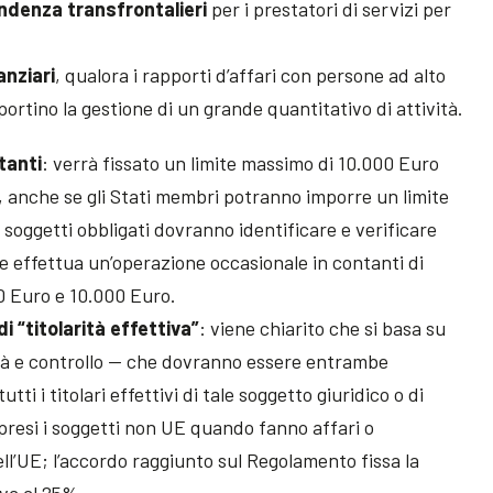
ondenza transfrontalieri
per i prestatori di servizi per
anziari
, qualora i rapporti d’affari con persone ad alto
rtino la gestione di un grande quantitativo di attività.
tanti
: verrà fissato un limite massimo di 10.000 Euro
, anche se gli Stati membri potranno imporre un limite
i soggetti obbligati dovranno identificare e verificare
he effettua un’operazione occasionale in contanti di
0 Euro e 10.000 Euro.
i “titolarità effettiva”
: viene chiarito che si basa su
à e controllo — che dovranno essere entrambe
tti i titolari effettivi di tale soggetto giuridico o di
mpresi i soggetti non UE quando fanno affari o
ll’UE; l’accordo raggiunto sul Regolamento fissa la
tiva al 25%.