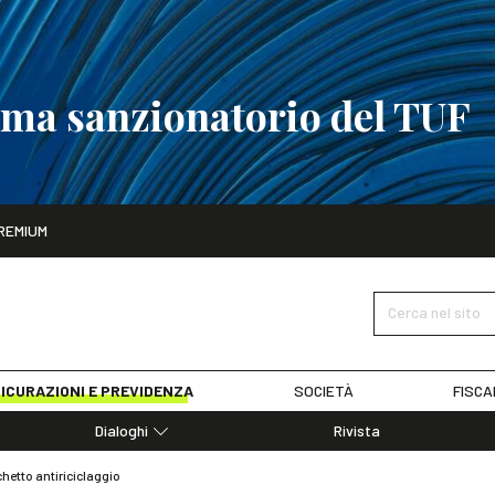
tema sanzionatorio del TUF
ito
REMIUM
tobre
La riforma del sistema sanzionatorio del TUF
SCOPRI I DET
Cerca nel sito
ICURAZIONI E PREVIDENZA
SOCIETÀ
FISCA
Dialoghi
Rivista
Dialoghi di Diritto dell'Economia
hetto antiriciclaggio
Editoriali