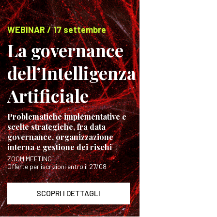
WEBINAR / 17 settembre
La governance
dell’Intelligenza
Artificiale
Problematiche implementative e
scelte strategiche, fra data
governance, organizzazione
interna e gestione dei rischi
ZOOM MEETING
Offerte per iscrizioni entro il 27/08
SCOPRI I DETTAGLI