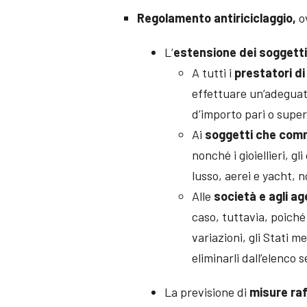
Regolamento antiriciclaggio,
o
L’
estensione dei soggetti
A tutti i
prestatori di 
effettuare un’adeguata 
d’importo pari o super
Ai
soggetti che comm
nonché i gioiellieri, gl
lusso, aerei e yacht, n
Alle
società e agli ag
caso, tuttavia, poiché 
variazioni, gli Stati m
eliminarli dall’elenco
La previsione di
misure raf