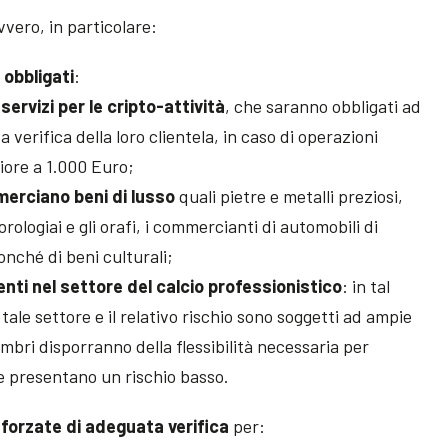
vvero, in particolare:
 obbligati
:
servizi per le cripto-attività
, che saranno obbligati ad
verifica della loro clientela, in caso di operazioni
iore a 1.000 Euro;
erciano beni di lusso
quali pietre e metalli preziosi,
i orologiai e gli orafi, i commercianti di automobili di
onché di beni culturali;
enti nel settore del calcio professionistico
: in tal
tale settore e il relativo rischio sono soggetti ad ampie
embri disporranno della flessibilità necessaria per
 se presentano un rischio basso.
forzate di adeguata verifica
per: