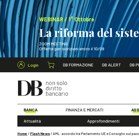
WEBINAR / 1° Ottobre
La riforma del sis
ZOOM MEETING
Offerte per iscrizioni entro il 10/09
Cerca nel s
DB FORMAZIONE
DB ALERT
DB P
Login
WEBINAR / 1° Ot
BANCA
FINANZA E MERCATI
ASS
Attualità
Approfondimenti
Home
/
Flash News
/
AML: accordo tra Parlamento UE e Consiglio sul pacc