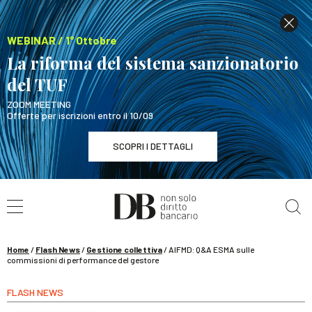
WEBINAR / 1° Ottobre
La riforma del sistema sanzionatorio
del TUF
ZOOM MEETING
Offerte per iscrizioni entro il 10/09
SCOPRI I DETTAGLI
Cerca nel sito
WEBINAR / 1° Ottobre
La riforma del sistema sanzionatorio del TUF
SCOPRI I DETTAGLI
Home
/
Flash News
/
Gestione collettiva
/
AIFMD: Q&A ESMA sulle
commissioni di performance del gestore
FLASH NEWS