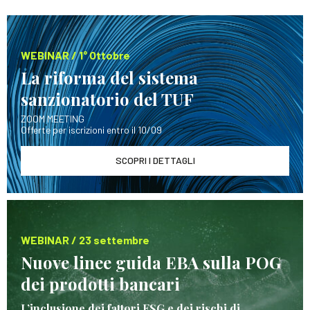
WEBINAR / 1° Ottobre
La riforma del sistema
sanzionatorio del TUF
ZOOM MEETING
Offerte per iscrizioni entro il 10/09
SCOPRI I DETTAGLI
WEBINAR / 23 settembre
Nuove linee guida EBA sulla POG
dei prodotti bancari
L’inclusione dei fattori ESG e dei rischi di