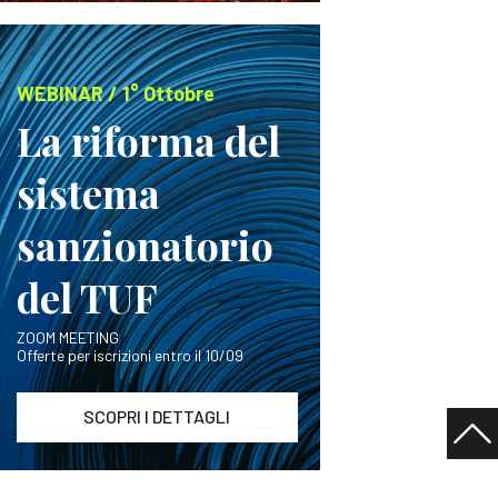
WEBINAR / 1° Ottobre
La riforma del
sistema
sanzionatorio
del TUF
ZOOM MEETING
Offerte per iscrizioni entro il 10/09
SCOPRI I DETTAGLI