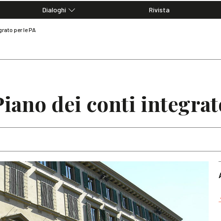
Dialoghi
Rivista
Dialoghi di Diritto dell'Economia
grato per le PA
Editoriali
Articoli
Note
iano dei conti integrat