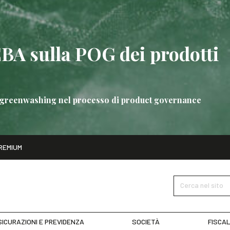
EBA sulla POG dei prodotti
 di greenwashing nel processo di product governance
ito
REMIUM
bre
Nuove linee guida EBA sulla POG dei prodotti bancari
SCOPRI 
Cerca nel sito
ICURAZIONI E PREVIDENZA
SOCIETÀ
FISCAL