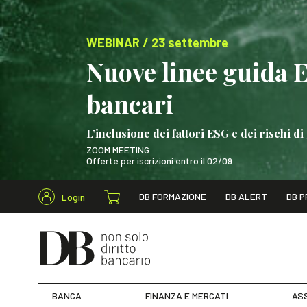
WEBINAR / 23 settembre
Nuove linee guida 
bancari
L’inclusione dei fattori ESG e dei rischi
ZOOM MEETING
Offerte per iscrizioni entro il 02/09
Cerca nel s
DB FORMAZIONE
DB ALERT
DB P
Login
WEBINAR / 23 settem
BANCA
FINANZA E MERCATI
ASS