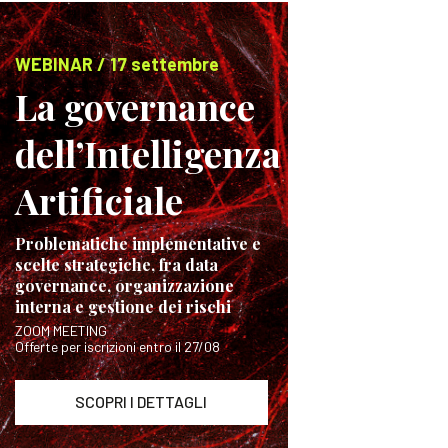
WEBINAR / 17 settembre
La governance
dell’Intelligenza
Artificiale
Problematiche implementative e
scelte strategiche, fra data
governance, organizzazione
interna e gestione dei rischi
ZOOM MEETING
Offerte per iscrizioni entro il 27/08
SCOPRI I DETTAGLI