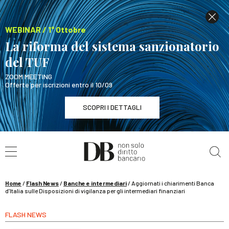
WEBINAR / 1° Ottobre
La riforma del sistema sanzionatorio
del TUF
ZOOM MEETING
Offerte per iscrizioni entro il 10/09
SCOPRI I DETTAGLI
Cerca nel sito
WEBINAR / 1° Ottobre
La riforma del sistema sanzionatorio del TUF
SCOPRI I DETTAGLI
Home
/
Flash News
/
Banche e intermediari
/
Aggiornati i chiarimenti Banca
d’Italia sulle Disposizioni di vigilanza per gli intermediari finanziari
FLASH NEWS