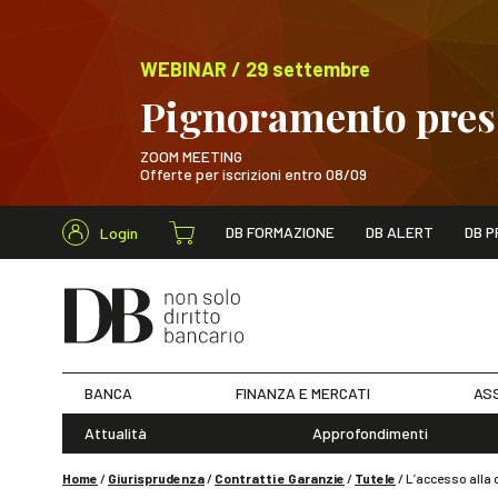
WEBINAR / 29 settembre
Pignoramento presso
ZOOM MEETING
Offerte per iscrizioni entro 08/09
Cerca nel s
DB FORMAZIONE
DB ALERT
DB P
Login
WEBINAR / 29 sett
BANCA
FINANZA E MERCATI
ASS
Attualità
Approfondimenti
Home
/
Giurisprudenza
/
Contratti e Garanzie
/
Tutele
/
L’accesso alla 