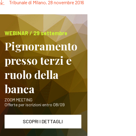
Tribunale di Milano, 28 novembre 2016
WEBINAR / 29 settembre
Pignoramento
presso terzi e
ruolo della
banca
ZOOM MEETING
Offerte per iscrizioni entro 08/09
SCOPRI I DETTAGLI