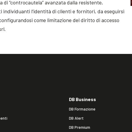
sta di “controcautela” avanzata dalla resistente,
dividuanti l’identità di clienti e fornitori, da eseguirsi
 configurandosi come limitazione del diritto di accesso
rl.
DB Business
DB Formazione
enti
DB Alert
DB Premium