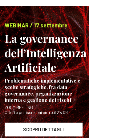
WEBINAR / 17 settembre
La governance
dell’Intelligenza
Artificiale
Problematiche implementative e
scelte strategiche, fra data
governance, organizzazione
interna e gestione dei rischi
ZOOM MEETING
Offerte per iscrizioni entro il 27/08
SCOPRI I DETTAGLI