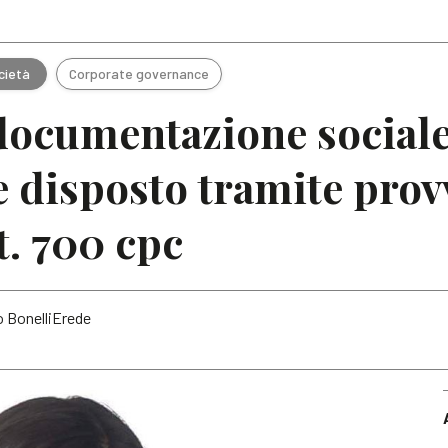
Articoli
Note
cietà
Corporate governance
 documentazione sociale
e disposto tramite pro
t. 700 cpc
o BonelliErede