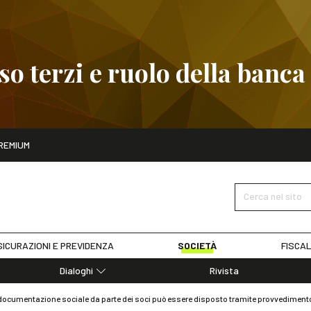
 terzi e ruolo della banca
ito
REMIUM
embre
Pignoramento presso terzi e ruolo della banca
SCOPRI I D
Cerca nel sito
ICURAZIONI E PREVIDENZA
SOCIETÀ
FISCAL
Dialoghi
Rivista
Dialoghi di Diritto dell'Economia
documentazione sociale da parte dei soci può essere disposto tramite provvedimento 
Editoriali