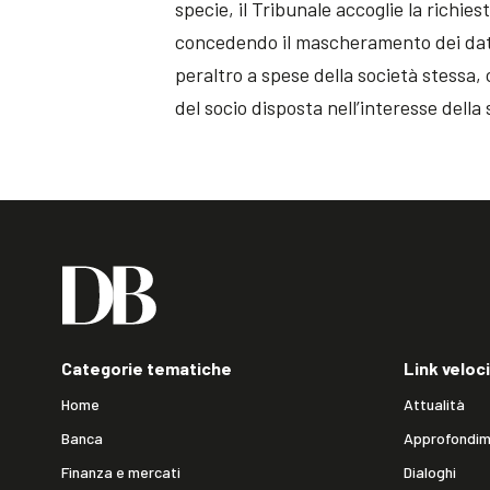
specie, il Tribunale accoglie la richie
concedendo il mascheramento dei dati in
peraltro a spese della società stessa,
del socio disposta nell’interesse della s
Categorie tematiche
Link veloci
Home
Attualità
Banca
Approfondim
Finanza e mercati
Dialoghi