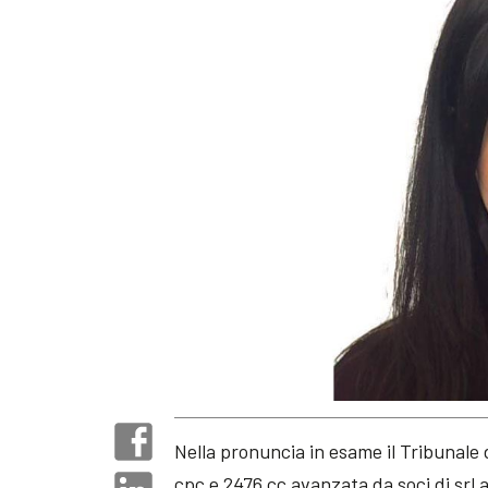
Nella pronuncia in esame il Tribunal
cpc e 2476 cc avanzata da soci di srl 