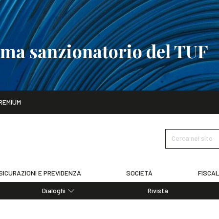
tema sanzionatorio del TUF
ito
REMIUM
tobre
La riforma del sistema sanzionatorio del TUF
SCOPRI I DET
Cerca nel sito
SICURAZIONI E PREVIDENZA
SOCIETÀ
FISCAL
Dialoghi
Rivista
Dialoghi di Diritto dell'Economia
Editoriali