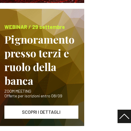
WEBINAR / 29 settembre
Pignoramento
presso terzi e
ruolo della
banca
ZOOM MEETING
Offerte per iscrizioni entro 08/09
SCOPRI I DETTAGLI