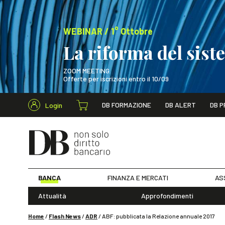
WEBINAR / 1° Ottobre
La riforma del sis
ZOOM MEETING
Offerte per iscrizioni entro il 10/09
Cerca nel s
DB FORMAZIONE
DB ALERT
DB P
Login
WEBINAR / 1° Ot
BANCA
FINANZA E MERCATI
AS
Attualità
Approfondimenti
Home
/
Flash News
/
ADR
/
ABF: pubblicata la Relazione annuale 2017