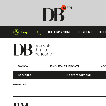
Cerca nel s
DB FORMAZIONE
DB ALERT
DB P
Login
BANCA
FINANZA E MERCATI
ASS
Attualità
Approfondimenti
Home
/
PM
PM