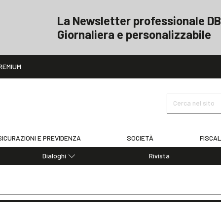
La Newsletter professionale DB
Giornaliera e personalizzabile
ito
REMIUM
Cerca nel sito
ICURAZIONI E PREVIDENZA
SOCIETÀ
FISCAL
Dialoghi
Rivista
Dialoghi di Diritto dell'Economia
Editoriali
Articoli
Note