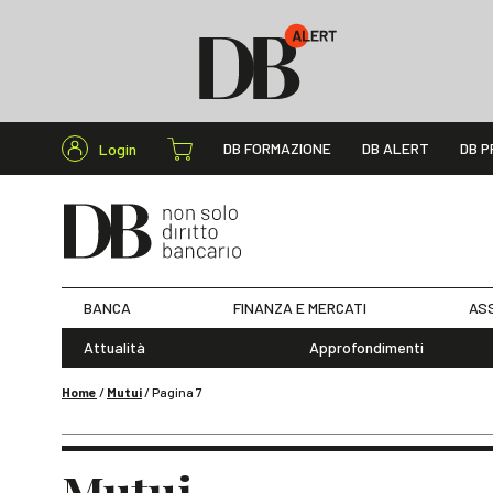
Cerca nel s
DB FORMAZIONE
DB ALERT
DB P
Login
BANCA
FINANZA E MERCATI
ASS
Attualità
Approfondimenti
Home
/
Mutui
/
Pagina 7
Mutui