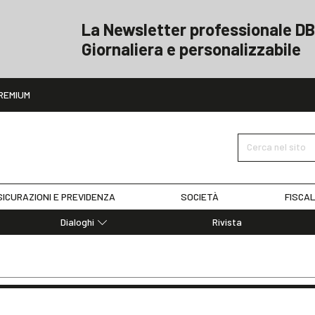
La Newsletter professionale DB
Giornaliera e personalizzabile
ito
REMIUM
Cerca nel sito
ICURAZIONI E PREVIDENZA
SOCIETÀ
FISCAL
Dialoghi
Rivista
Dialoghi di Diritto dell'Economia
Editoriali
Articoli
Note