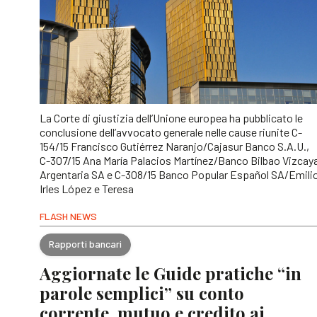
La Corte di giustizia dell’Unione europea ha pubblicato le
conclusione dell’avvocato generale nelle cause riunite C-
154/15 Francisco Gutiérrez Naranjo/Cajasur Banco S.A.U.,
C-307/15 Ana María Palacios Martínez/Banco Bilbao Vizcay
Argentaria SA e C-308/15 Banco Popular Español SA/Emili
Irles López e Teresa
FLASH NEWS
Rapporti bancari
Aggiornate le Guide pratiche “in
parole semplici” su conto
corrente, mutuo e credito ai