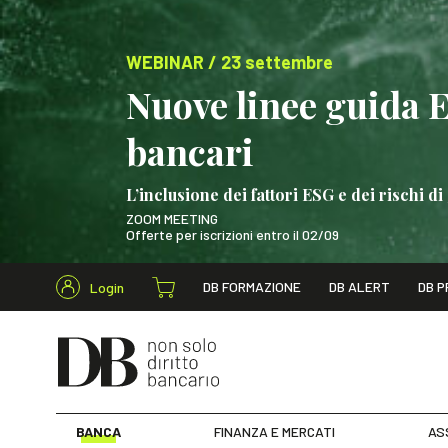
WEBINAR / 23 settembre
Nuove linee guida 
bancari
L’inclusione dei fattori ESG e dei rischi
ZOOM MEETING
Offerte per iscrizioni entro il 02/09
Cerca nel s
DB FORMAZIONE
DB ALERT
DB P
Login
WEBINAR / 23 settem
BANCA
FINANZA E MERCATI
AS