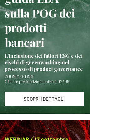
sulla POG dei
prodotti
bancari
L’inclusione dei fattori ESG e dei
rischi di greenwashing nel
processo di product governance
ZOOM MEETING
Offerte per iscrizioni entro il 02/09
SCOPRI I DETTAGLI
WEBINAR / 17 settembre