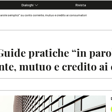
Dialoghi
Rivista
Dialoghi di Diritto dell'Economia
parole semplici” su conto corrente, mutuo e credito ai consumatori
Editoriali
Articoli
Note
Guide pratiche “in paro
nte, mutuo e credito a