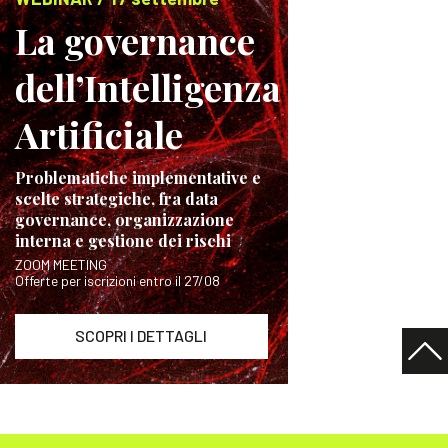
La governance
dell’Intelligenza
Artificiale
Problematiche implementative e
scelte strategiche, fra data
governance, organizzazione
interna e gestione dei rischi
ZOOM MEETING
Offerte per iscrizioni entro il 27/08
SCOPRI I DETTAGLI