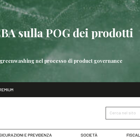
EBA sulla POG dei prodotti
 di greenwashing nel processo di product governance
ito
REMIUM
bre
Nuove linee guida EBA sulla POG dei prodotti bancari
SCOPRI 
Cerca nel sito
SICURAZIONI E PREVIDENZA
SOCIETÀ
FISCAL