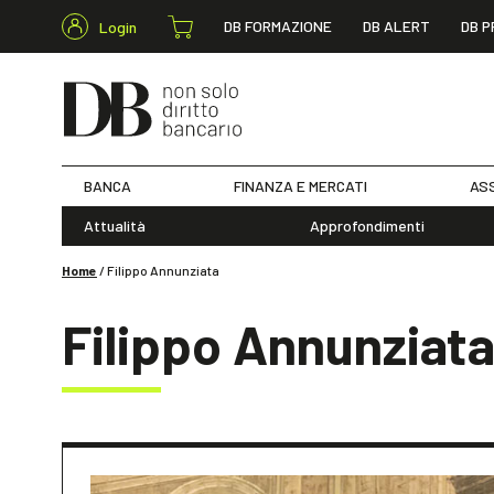
DB FORMAZIONE
DB ALERT
DB P
Login
BANCA
FINANZA E MERCATI
ASS
Attualità
Approfondimenti
Home
/
Filippo Annunziata
Filippo Annunziat