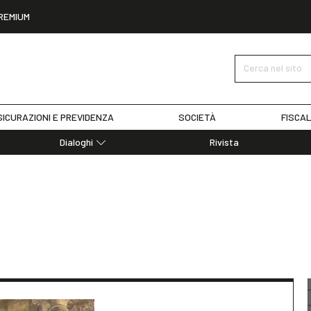
REMIUM
Cerca nel sito
ICURAZIONI E PREVIDENZA
SOCIETÀ
FISCAL
Dialoghi
Rivista
Dialoghi di Diritto dell'Economia
Editoriali
Articoli
a
Note