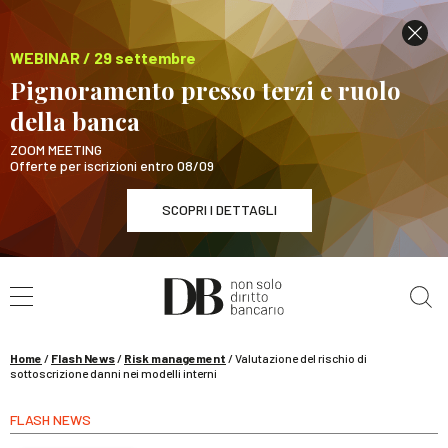
WEBINAR / 29 settembre
Pignoramento presso terzi e ruolo
della banca
ZOOM MEETING
Offerte per iscrizioni entro 08/09
SCOPRI I DETTAGLI
Cerca nel sito
WEBINAR / 29 settembre
Pignoramento presso terzi e ruolo della banca
SCOPRI I DETTAGLI
Home
/
Flash News
/
Risk management
/
Valutazione del rischio di
sottoscrizione danni nei modelli interni
FLASH NEWS