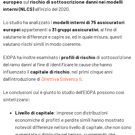
europeo
sul
rischio di sottoscrizione danni nei modelli
interni (NLCS)
all’inizio del 2020.
Lo studio ha analizzato i
modelli interni di 75 assicuratori
europei
appartenenti a
31 gruppi assicurativi
, al fine di
valutarne le differenze e capire se, ed in quale misura, questi
valutano rischi simili in modo coerente.
EIOPA ha inoltre esaminato i
profili di rischio
di sottoscrizione
del ramo danni al fine di identificare le cause che hanno
influenzato il
capitale di rischio
, nei primi cinque anni
dall’introduzione di
Direttiva Solvency II
.
Le conclusioni cui è giunto lo studio dell’EIOPA possono così
sintetizzarsi:
Livello di capitale
: imprese con distribuzioni
economiche di profitti e perdite simili hanno mostrato
notevoli differenze nel loro livello di capitale, che non sono
aumentate o diminuite nel tempo, suggerendo che