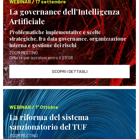
WEBINAR / 17 settembre
La governance dell’Intelligenza
Artificiale
Problematiche implementative e scelte
strategiche, fra data governance, organizzazione
interna e gestione dei rischi
ZOOM MEETING
Offerte per iscrizioni entro il 27/08
SCOPRI I DETTAGLI
WEBINAR / 1° Ottobre
La riforma del sistema
sanzionatorio del TUF
ZOOM MEETING