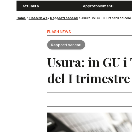
Attualità
Approfondimenti
Home
/
Flash News
/
Rapporti bancari
/
Usura: in GU i TEGM per il calcolo
FLASH NEWS
Rapporti bancari
Usura: in GU i 
del I trimestr