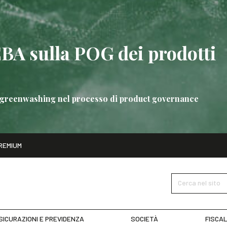
EBA sulla POG dei prodotti
 di greenwashing nel processo di product governance
ito
REMIUM
bre
Nuove linee guida EBA sulla POG dei prodotti bancari
SCOPRI 
Cerca nel sito
SICURAZIONI E PREVIDENZA
SOCIETÀ
FISCAL