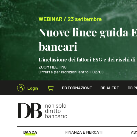
WEBINAR / 23 settembre
Nuove linee guida 
bancari
L’inclusione dei fattori ESG e dei rischi
ZOOM MEETING
Offerte per iscrizioni entro il 02/09
Cerca nel s
DB FORMAZIONE
DB ALERT
DB P
Login
WEBINAR / 23 settem
BANCA
FINANZA E MERCATI
AS