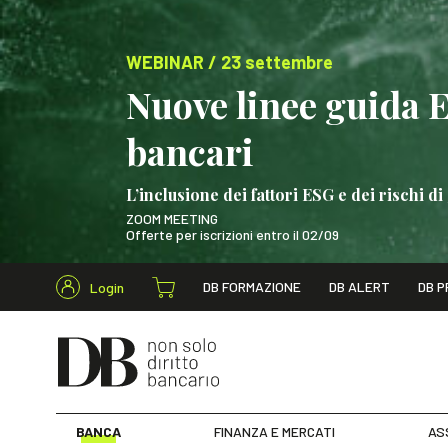
WEBINAR / 23 settembre
Nuove linee guida 
bancari
L’inclusione dei fattori ESG e dei rischi
ZOOM MEETING
Offerte per iscrizioni entro il 02/09
Cerca nel s
DB FORMAZIONE
DB ALERT
DB P
Login
WEBINAR / 23 settem
BANCA
FINANZA E MERCATI
AS