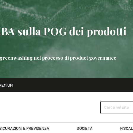
EBA sulla POG dei prodotti
 di greenwashing nel processo di product governance
ito
REMIUM
bre
Nuove linee guida EBA sulla POG dei prodotti bancari
SCOPRI 
Cerca nel sito
SICURAZIONI E PREVIDENZA
SOCIETÀ
FISCAL