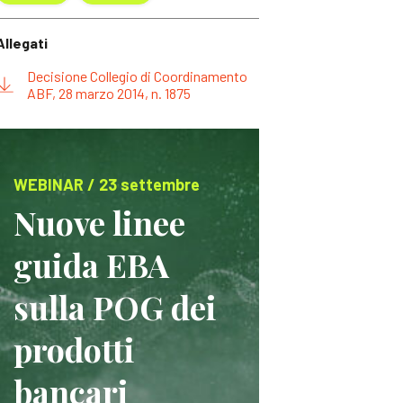
Allegati
Decisione Collegio di Coordinamento
ABF, 28 marzo 2014, n. 1875
WEBINAR / 23 settembre
Nuove linee
guida EBA
sulla POG dei
prodotti
bancari