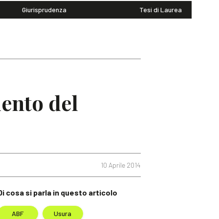
Giurisprudenza
Tesi di Laurea
mento del
10 Aprile 2014
Di cosa si parla in questo articolo
ABF
Usura