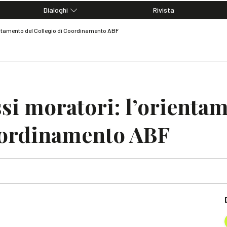
Dialoghi
Rivista
Dialoghi di Diritto dell'Economia
ientamento del Collegio di Coordinamento ABF
Editoriali
Articoli
Note
ssi moratori: l’orienta
oordinamento ABF