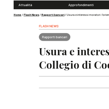
Attualità
Approfondimenti
Home
/
Flash News
/
Rapporti bancari
/
Usura e interessi moratori: l’or
FLASH NEWS
Rapporti bancari
Usura e intere
Collegio di C