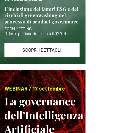
L’inclusione dei fattori ESG e dei
rischi di greenwashing nel
processo di product governance
ZOOM MEETING
Offerte per iscrizioni entro il 02/09
SCOPRI I DETTAGLI
WEBINAR / 17 settembre
La governance
dell’Intelligenza
Artificiale