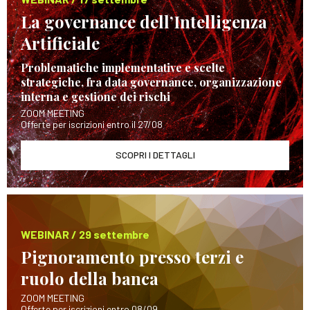
La governance dell’Intelligenza
Artificiale
Problematiche implementative e scelte
strategiche, fra data governance, organizzazione
interna e gestione dei rischi
ZOOM MEETING
Offerte per iscrizioni entro il 27/08
SCOPRI I DETTAGLI
WEBINAR / 29 settembre
Pignoramento presso terzi e
ruolo della banca
ZOOM MEETING
Offerte per iscrizioni entro 08/09