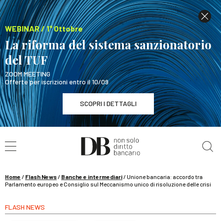
WEBINAR / 1° Ottobre
La riforma del sistema sanzionatorio
del TUF
ZOOM MEETING
Offerte per iscrizioni entro il 10/09
SCOPRI I DETTAGLI
Cerca nel sito
WEBINAR / 1° Ottobre
La riforma del sistema sanzionatorio del TUF
SCOPRI I DETTAGLI
Home
/
Flash News
/
Banche e intermediari
/
Unione bancaria: accordo tra
Parlamento europeo e Consiglio sul Meccanismo unico di risoluzione delle crisi
FLASH NEWS