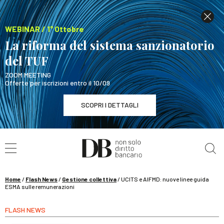
WEBINAR / 1° Ottobre
La riforma del sistema sanzionatorio
del TUF
ZOOM MEETING
Offerte per iscrizioni entro il 10/09
SCOPRI I DETTAGLI
Cerca nel sito
WEBINAR / 1° Ottobre
La riforma del sistema sanzionatorio del TUF
SCOPRI I DETTAGLI
Home
/
Flash News
/
Gestione collettiva
/
UCITS e AIFMD: nuove linee guida
ESMA sulle remunerazioni
FLASH NEWS