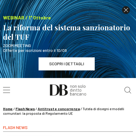
WEBINAR / 1° Ottobre
La riforma del sistema sanzionatorio
del TUF
ZOOM MEETING
Offerte per iscrizioni entro il 10/09
SCOPRI I DETTAGLI
Cerca nel sito
WEBINAR / 1° Ottobre
La riforma del sistema sanzionatorio del TUF
SCOPRI I DETTAGLI
Home
/
Flash News
/
Antitrust e concorrenza
/
Tutela di disegni e modelli
comunitari: la proposta di Regolamento UE
FLASH NEWS