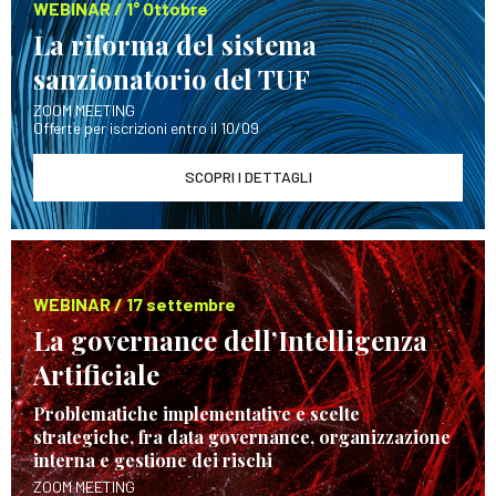
WEBINAR / 1° Ottobre
La riforma del sistema
sanzionatorio del TUF
ZOOM MEETING
Offerte per iscrizioni entro il 10/09
SCOPRI I DETTAGLI
WEBINAR / 17 settembre
La governance dell’Intelligenza
Artificiale
Problematiche implementative e scelte
strategiche, fra data governance, organizzazione
interna e gestione dei rischi
ZOOM MEETING