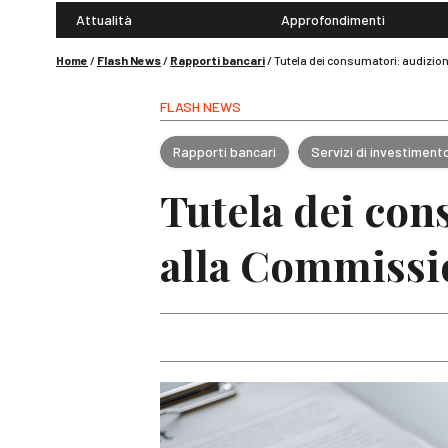
Attualità
Approfondimenti
Home
/
Flash News
/
Rapporti bancari
/
Tutela dei consumatori: audizion
FLASH NEWS
Rapporti bancari
Servizi di investiment
Tutela dei con
alla Commissio