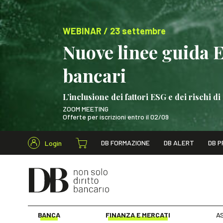
WEBINAR / 23 settembre
Nuove linee guida 
bancari
L’inclusione dei fattori ESG e dei rischi
ZOOM MEETING
Offerte per iscrizioni entro il 02/09
Cerca nel s
DB FORMAZIONE
DB ALERT
DB P
Login
WEBINAR / 23 settem
BANCA
FINANZA E MERCATI
AS