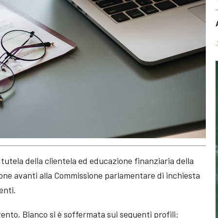
utela della clientela ed educazione finanziaria della
zione avanti alla Commissione parlamentare di inchiesta
enti.
vento, Bianco si è soffermata sui seguenti profili: