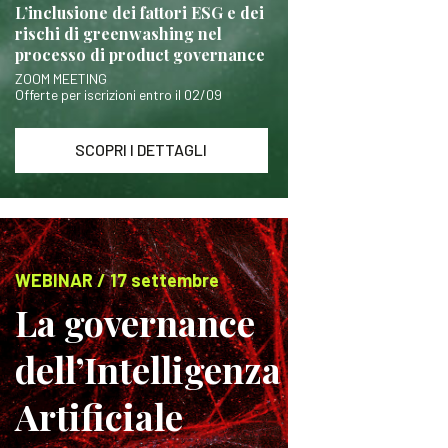
L’inclusione dei fattori ESG e dei
rischi di greenwashing nel
processo di product governance
ZOOM MEETING
Offerte per iscrizioni entro il 02/09
SCOPRI I DETTAGLI
WEBINAR / 17 settembre
La governance
dell’Intelligenza
Artificiale