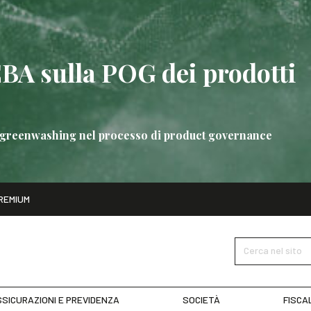
EBA sulla POG dei prodotti
 di greenwashing nel processo di product governance
ito
REMIUM
bre
Nuove linee guida EBA sulla POG dei prodotti bancari
SCOPRI 
Cerca nel sito
SICURAZIONI E PREVIDENZA
SOCIETÀ
FISCA