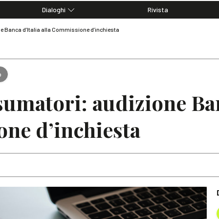
Dialoghi
Rivista
Dialoghi di Diritto dell'Economia
e Banca d’Italia alla Commissione d’inchiesta
Editoriali
Articoli
Note
o
sumatori: audizione Ban
ne d’inchiesta