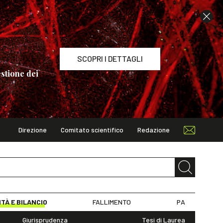
SCOPRI I DETTAGLI
stione dei
Direzione
Comitato scientifico
Redazione
TAGLI
ITÀ E BILANCIO
FALLIMENTO
PA
Giurisprudenza
Tesi di Laurea