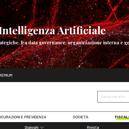
ntelligenza Artificiale
ategiche, fra data governance, organizzazione interna e ge
ito
REMIUM
ettembre
La governance dell’Intelligenza Artificiale
SCOPRI I DET
Cerca nel sito
ICURAZIONI E PREVIDENZA
SOCIETÀ
FISCAL
Dialoghi
Rivista