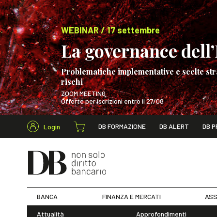
WEBINAR / 17 settembre
La governance dell’I
Problematiche implementative e scelte str
rischi
ZOOM MEETING
Offerte per iscrizioni entro il 27/08
Cerca nel s
DB FORMAZIONE
DB ALERT
DB P
Login
WEBINAR / 17 s
BANCA
FINANZA E MERCATI
ASS
Attualità
Approfondimenti