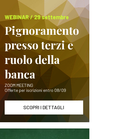
WEBINAR / 29 settembre
Pignoramento
presso terzi e
ruolo della
banca
ZOOM MEETING
Offerte per iscrizioni entro 08/09
SCOPRI I DETTAGLI