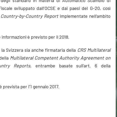
 degli standard in materia di Automatico Scambio di
Fiscale sviluppato dall’OCSE e dai paesi del G-20, così
i
Country-by-Country Report
implementate nell’ambito
 informazioni è previsto per il 2018.
e la Svizzera sia anche firmataria della
CRS Multilateral
della
Multilateral Competent Authority Agreement on
untry Reports
, entrambe basate sull’art. 6 della
 prevista per l’1 gennaio 2017.