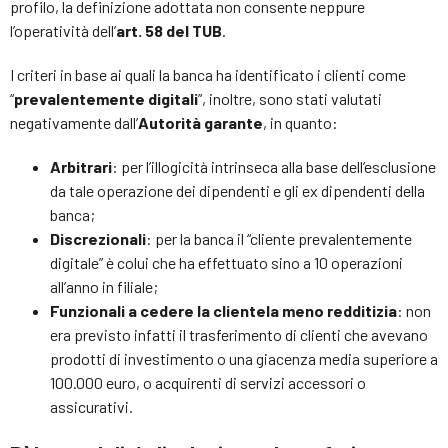
profilo, la definizione adottata non consente neppure
l’operatività dell’
art. 58 del TUB
.
I criteri in base ai quali la banca ha identificato i clienti come
“
prevalentemente digitali
”, inoltre, sono stati valutati
negativamente dall’
Autorità garante
, in quanto:
Arbitrari
: per l’illogicità intrinseca alla base dell’esclusione
da tale operazione dei dipendenti e gli ex dipendenti della
banca;
Discrezionali
: per la banca il “cliente prevalentemente
digitale” è colui che ha effettuato sino a 10 operazioni
all’anno in filiale;
Funzionali a cedere la clientela meno redditizia
: non
era previsto infatti il trasferimento di clienti che avevano
prodotti di investimento o una giacenza media superiore a
100.000 euro, o acquirenti di servizi accessori o
assicurativi.