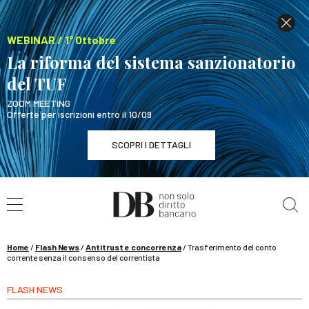
WEBINAR / 1° Ottobre
La riforma del sistema sanzionatorio
del TUF
ZOOM MEETING
Offerte per iscrizioni entro il 10/09
SCOPRI I DETTAGLI
Cerca nel sito
WEBINAR / 1° Ottobre
La riforma del sistema sanzionatorio del TUF
SCOPRI I DETTAGLI
Home
/
Flash News
/
Antitrust e concorrenza
/
Trasferimento del conto
corrente senza il consenso del correntista
FLASH NEWS