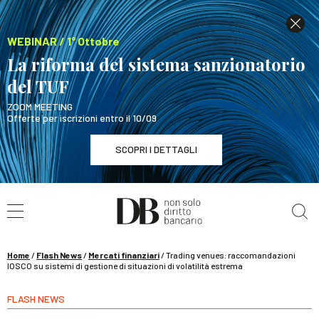
WEBINAR / 1° Ottobre
La riforma del sistema sanzionatorio
del TUF
ZOOM MEETING
Offerte per iscrizioni entro il 10/09
SCOPRI I DETTAGLI
Cerca nel sito
WEBINAR / 1° Ottobre
La riforma del sistema sanzionatorio del TUF
SCOPRI I DETTAGLI
Home
/
Flash News
/
Mercati finanziari
/
Trading venues: raccomandazioni
IOSCO su sistemi di gestione di situazioni di volatilità estrema
FLASH NEWS