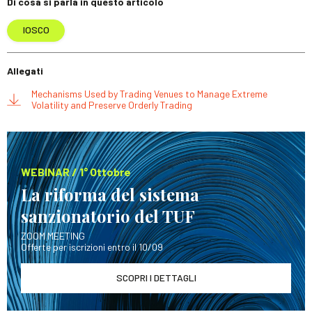
Di cosa si parla in questo articolo
IOSCO
Allegati
Mechanisms Used by Trading Venues to Manage Extreme
Volatility and Preserve Orderly Trading
WEBINAR / 1° Ottobre
La riforma del sistema
sanzionatorio del TUF
ZOOM MEETING
Offerte per iscrizioni entro il 10/09
SCOPRI I DETTAGLI