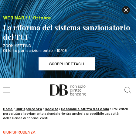
WEBINAR / 1° Ottobre
La riforma del sistema sanzionatorio
del TUF
ZOOM MEETING
Offerte per iscrizioni entro il 10/09
SCOPRI I DETTAGLI
Cerca nel sito
WEBINAR / 1° Ottobre
La riforma del sistema sanzionatorio del TUF
SCOPRI I DETTAGLI
Home
/
Giurisprudenza
/
Società
/
Cessione e affitto d’azienda
/
Tra i criteri
per valutare l’avviamento aziendale rientra anche la prevedibile capacità
dell’azienda di coprire i costi
GIURISPRUDENZA