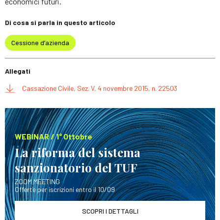
economici futuri.
Di cosa si parla in questo articolo
Cessione d’azienda
Allegati
Cassazione Civile, Sez. V, 4 novembre 2015, n. 22503
WEBINAR / 1° Ottobre
La riforma del sistema
sanzionatorio del TUF
ZOOM MEETING
Offerte per iscrizioni entro il 10/09
SCOPRI I DETTAGLI