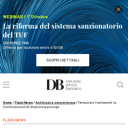
WEBINAR / 1° Ottobre
La riforma del sistema sanzionatorio
del TUF
ZOOM MEETING
Offerte per iscrizioni entro il 10/09
SCOPRI I DETTAGLI
Cerca nel sito
WEBINAR / 1° Ottobre
La riforma del sistema sanzionatorio del TUF
SCOPRI I DETTAGLI
Home
/
Flash News
/
Antitrust e concorrenza
/
Temporary framework: la
Commissione UE dispone la proroga
FLASH NEWS