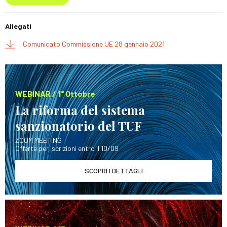
Allegati
Comunicato Commissione UE 28 gennaio 2021
WEBINAR / 1° Ottobre
La riforma del sistema
sanzionatorio del TUF
ZOOM MEETING
Offerte per iscrizioni entro il 10/09
SCOPRI I DETTAGLI