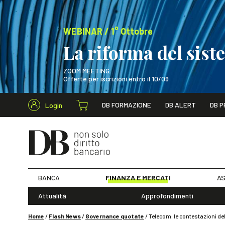
WEBINAR / 1° Ottobre
La riforma del sis
ZOOM MEETING
Offerte per iscrizioni entro il 10/09
Cerca nel s
DB FORMAZIONE
DB ALERT
DB P
Login
WEBINAR / 1° Ot
BANCA
FINANZA E MERCATI
AS
Attualità
Approfondimenti
Home
/
Flash News
/
Governance quotate
/
Telecom: le contestazioni de