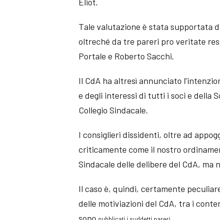
Eliot.
Tale valutazione è stata supportata dai
oltreché da tre pareri pro veritate re
Portale e Roberto Sacchi.
Il CdA ha altresì annunciato l’intenzio
e degli interessi di tutti i soci e dell
Collegio Sindacale.
I consiglieri dissidenti, oltre ad app
criticamente come il nostro ordiname
Sindacale delle delibere del CdA, ma n
Il caso è, quindi, certamente peculiar
delle motiviazioni del CdA, tra i conten
sono
pubblicati
i suddetti pareri.