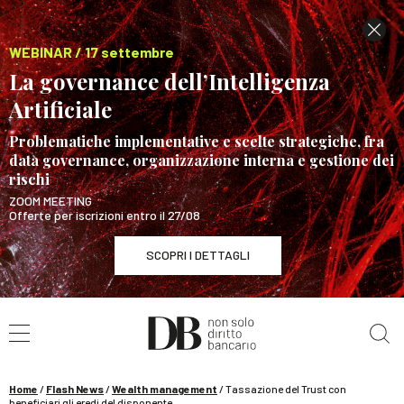
WEBINAR / 17 settembre
La governance dell’Intelligenza
Artificiale
Problematiche implementative e scelte strategiche, fra
data governance, organizzazione interna e gestione dei
rischi
ZOOM MEETING
Offerte per iscrizioni entro il 27/08
SCOPRI I DETTAGLI
Cerca nel sito
WEBINAR / 17 settembre
La governance dell’Intelligenza Artificiale
SCOPRI I DETTAGLI
Home
/
Flash News
/
Wealth management
/
Tassazione del Trust con
beneficiari gli eredi del disponente