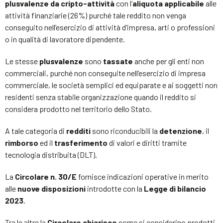
plusvalenze da cripto-attività
con l’
aliquota applicabile
alle
attività finanziarie (26%) purché tale reddito non venga
conseguito nell’esercizio di attività d’impresa, arti o professioni
o in qualità di lavoratore dipendente.
Le stesse
plusvalenze
sono
tassate
anche per gli enti non
commerciali, purché non conseguite nell’esercizio di impresa
commerciale, le società semplici ed equiparate e ai soggetti non
residenti senza stabile organizzazione quando il reddito si
considera prodotto nel territorio dello Stato.
A tale categoria di
redditi
sono riconducibili la
detenzione
, il
rimborso
ed il
trasferimento
di valori e diritti tramite
tecnologia distribuita (DLT).
La
Circolare n. 30/E
fornisce indicazioni operative in merito
alle
nuove disposizioni
introdotte con la
Legge di bilancio
2023
.
Tra le altre la
Circolare chiarisce
come si considerino prodotti