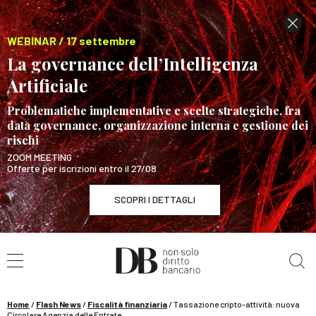
WEBINAR / 17 settembre
La governance dell’Intelligenza
Artificiale
Problematiche implementative e scelte strategiche, fra
data governance, organizzazione interna e gestione dei
rischi
ZOOM MEETING
Offerte per iscrizioni entro il 27/08
SCOPRI I DETTAGLI
Cerca nel sito
WEBINAR / 17 settembre
La governance dell’Intelligenza Artificiale
SCOPRI I DETTAGLI
Home
/
Flash News
/
Fiscalità finanziaria
/
Tassazione cripto-attività: nuova
Circolare Agenzia delle Entrate