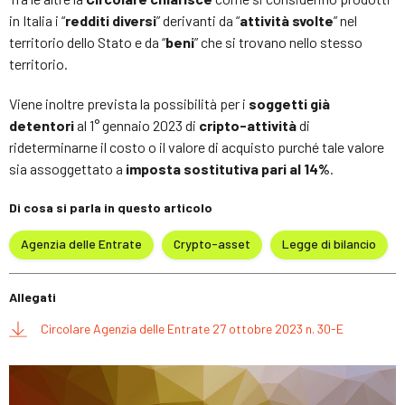
in Italia i “
redditi diversi
” derivanti da “
attività svolte
” nel
territorio dello Stato e da “
beni
” che si trovano nello stesso
territorio.
Viene inoltre prevista la possibilità per i
soggetti già
detentori
al 1° gennaio 2023 di
cripto-attività
di
rideterminarne il costo o il valore di acquisto purché tale valore
sia assoggettato a
imposta sostitutiva pari al 14%
.
Di cosa si parla in questo articolo
Agenzia delle Entrate
Crypto-asset
Legge di bilancio
Allegati
Circolare Agenzia delle Entrate 27 ottobre 2023 n. 30-E