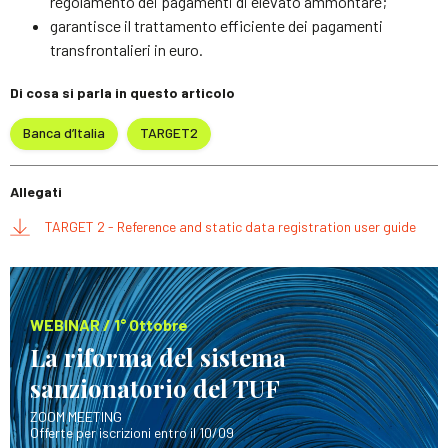
regolamento dei pagamenti di elevato ammontare;
garantisce il trattamento efficiente dei pagamenti
transfrontalieri in euro.
Di cosa si parla in questo articolo
Banca d’Italia
TARGET2
Allegati
TARGET 2 - Reference and static data registration user guide
WEBINAR / 1° Ottobre
La riforma del sistema
sanzionatorio del TUF
ZOOM MEETING
Offerte per iscrizioni entro il 10/09