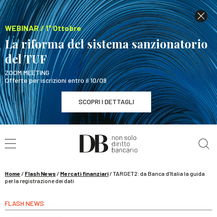
WEBINAR / 1° Ottobre
La riforma del sistema sanzionatorio
del TUF
ZOOM MEETING
Offerte per iscrizioni entro il 10/09
SCOPRI I DETTAGLI
Cerca nel sito
WEBINAR / 1° Ottobre
La riforma del sistema sanzionatorio del TUF
SCOPRI I DETTAGLI
Home
/
Flash News
/
Mercati finanziari
/
TARGET2: da Banca d’Italia la guida
per la registrazione dei dati
FLASH NEWS