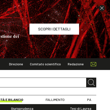
SCOPRI I DETTAGLI
stione dei
Direzione
Comitato scientifico
Redazione
TAGLI
ITÀ E BILANCIO
FALLIMENTO
PA
Giurisprudenza
Tesi di Laurea