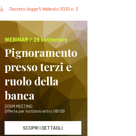
Decreto-legge 5 febbraio 2020 n. 3
WEBINAR / 29 settembre
Pignoramento
presso terzi e
ruolo della
banca
ZOOM MEETING
Offerte per iscrizioni entro 08/09
SCOPRI I DETTAGLI