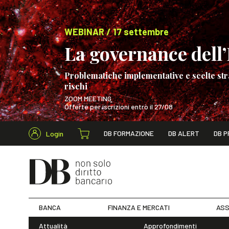
WEBINAR / 17 settembre
La governance dell’I
Problematiche implementative e scelte str
rischi
ZOOM MEETING
Offerte per iscrizioni entro il 27/08
Cerca nel s
DB FORMAZIONE
DB ALERT
DB P
Login
WEBINAR / 17 s
BANCA
FINANZA E MERCATI
ASS
Attualità
Approfondimenti