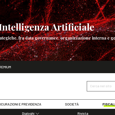
ntelligenza Artificiale
ategiche, fra data governance, organizzazione interna e ge
ito
REMIUM
ettembre
La governance dell’Intelligenza Artificiale
SCOPRI I DET
Cerca nel sito
ICURAZIONI E PREVIDENZA
SOCIETÀ
FISCAL
Dialoghi
Rivista