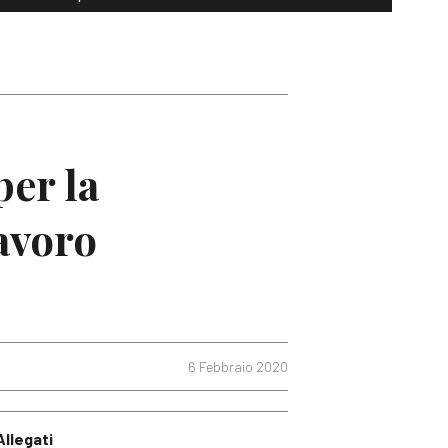
per la
lavoro
6 Febbraio 2020
Allegati