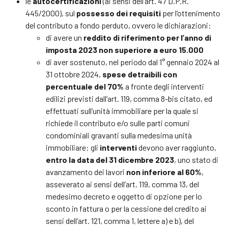
le
autocertificazioni
(ai sensi dell’art. 47 D.P.R.
445/2000), sul
possesso dei requisiti
per l’ottenimento
del contributo a fondo perduto, ovvero le dichiarazioni:
di avere un
reddito di riferimento per l’anno di
imposta 2023 non superiore a euro 15.000
di aver sostenuto, nel periodo dal 1° gennaio 2024 al
31 ottobre 2024,
spese detraibili con
percentuale del 70%
a fronte degli interventi
edilizi previsti dall’art. 119, comma 8-bis citato, ed
effettuati sull’unità immobiliare per la quale si
richiede il contributo e/o sulle parti comuni
condominiali gravanti sulla medesima unità
immobiliare: gli
interventi
devono aver raggiunto,
entro la data del 31 dicembre 2023
, uno stato di
avanzamento dei lavori
non inferiore al 60%
,
asseverato ai sensi dell’art. 119, comma 13, del
medesimo decreto e oggetto di opzione per lo
sconto in fattura o per la cessione del credito ai
sensi dell’art. 121, comma 1, lettere a) e b), del