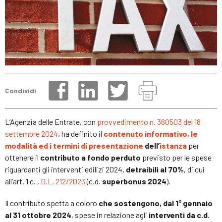
Condividi
L’Agenzia delle Entrate, con
provvedimento n. 360503 del 18
settembre 2024
, ha definito il
contenuto informativo, le
modalità ed i termini di presentazione
dell’
istanza
per
ottenere il
contributo a fondo perduto
previsto per le spese
riguardanti gli interventi edilizi 2024,
detraibili al 70%
, di cui
all’art. 1 c. ,
D.L. 212/2023
(c.d.
superbonus 2024
).
Il contributo spetta a coloro
che sostengono, dal 1° gennaio
al 31 ottobre 2024
, spese in relazione agli
interventi da c.d.