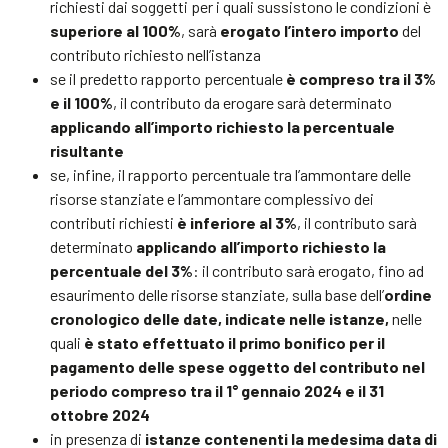
richiesti dai soggetti per i quali sussistono le condizioni è
superiore al 100%
, sarà
erogato l’intero importo
del
contributo richiesto nell’istanza
se il predetto rapporto percentuale
è compreso tra il 3%
e il 100%
, il contributo da erogare sarà determinato
applicando all’importo richiesto la percentuale
risultante
se, infine, il rapporto percentuale tra l’ammontare delle
risorse stanziate e l’ammontare complessivo dei
contributi richiesti
è inferiore al 3%
, il contributo sarà
determinato
applicando all’importo richiesto la
percentuale del 3%
: il contributo sarà erogato, fino ad
esaurimento delle risorse stanziate, sulla base dell’
ordine
cronologico delle date, indicate nelle istanze,
nelle
quali
è stato effettuato il primo bonifico per il
pagamento delle spese oggetto del contributo nel
periodo compreso tra il 1° gennaio 2024 e il 31
ottobre 2024
in presenza di
istanze contenenti la medesima data di