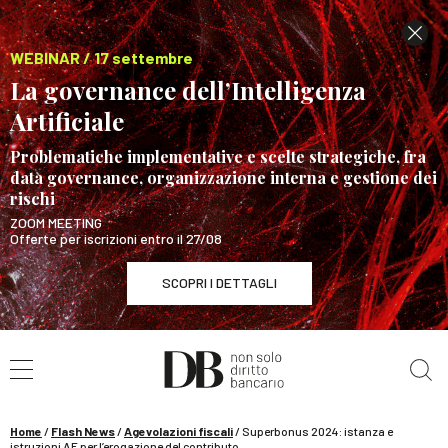
WEBINAR / 17 settembre
La governance dell’Intelligenza
Artificiale
Problematiche implementative e scelte strategiche, fra
data governance, organizzazione interna e gestione dei
rischi
ZOOM MEETING
Offerte per iscrizioni entro il 27/08
SCOPRI I DETTAGLI
Cerca nel sito
WEBINAR / 17 settembre
La governance dell’Intelligenza Artificiale
SCOPRI I DETTAGLI
Home
/
Flash News
/
Agevolazioni fiscali
/
Superbonus 2024: istanza e
istruzioni AE per l’erogazione del contributo