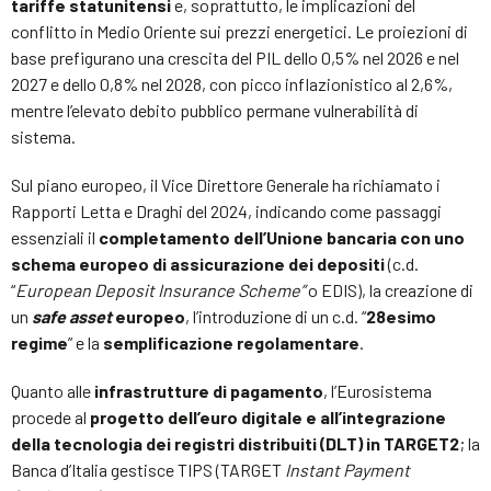
tariffe statunitensi
e, soprattutto, le implicazioni del
conflitto in Medio Oriente sui prezzi energetici. Le proiezioni di
base prefigurano una crescita del PIL dello 0,5% nel 2026 e nel
2027 e dello 0,8% nel 2028, con picco inflazionistico al 2,6%,
mentre l’elevato debito pubblico permane vulnerabilità di
sistema.
Sul piano europeo, il Vice Direttore Generale ha richiamato i
Rapporti Letta e Draghi del 2024, indicando come passaggi
essenziali il
completamento dell’Unione bancaria con uno
schema europeo di assicurazione dei depositi
(c.d.
“
European Deposit Insurance Scheme”
o EDIS), la creazione di
un
safe asset
europeo
, l’introduzione di un c.d. “
28esimo
regime
” e la
semplificazione regolamentare
.
Quanto alle
infrastrutture di pagamento
, l’Eurosistema
procede al
progetto dell’euro digitale e all’integrazione
della tecnologia dei registri distribuiti (DLT) in TARGET2
; la
Banca d’Italia gestisce TIPS (TARGET
Instant Payment