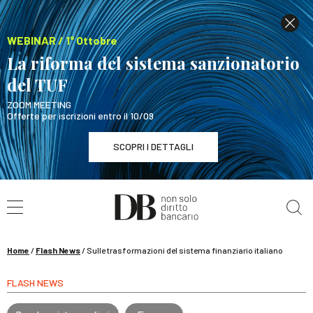
WEBINAR / 1° Ottobre
La riforma del sistema sanzionatorio
del TUF
ZOOM MEETING
Offerte per iscrizioni entro il 10/09
SCOPRI I DETTAGLI
Cerca nel sito
WEBINAR / 1° Ottobre
La riforma del sistema sanzionatorio del TUF
SCOPRI I DETTAGLI
Home
/
Flash News
/
Sulle trasformazioni del sistema finanziario italiano
FLASH NEWS