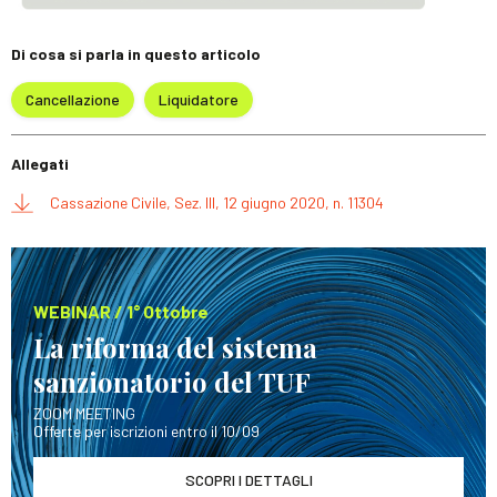
Di cosa si parla in questo articolo
Cancellazione
Liquidatore
Allegati
Cassazione Civile, Sez. III, 12 giugno 2020, n. 11304
WEBINAR / 1° Ottobre
La riforma del sistema
sanzionatorio del TUF
ZOOM MEETING
Offerte per iscrizioni entro il 10/09
SCOPRI I DETTAGLI