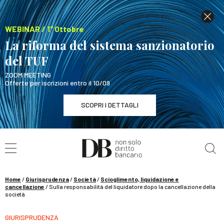
WEBINAR / 1° Ottobre
La riforma del sistema sanzionatorio
del TUF
ZOOM MEETING
Offerte per iscrizioni entro il 10/09
SCOPRI I DETTAGLI
Cerca nel sito
WEBINAR / 1° Ottobre
La riforma del sistema sanzionatorio del TUF
SCOPRI I DETTAGLI
Home
/
Giurisprudenza
/
Società
/
Scioglimento, liquidazione e
cancellazione
/
Sulla responsabilità del liquidatore dopo la cancellazione della
società
GIURISPRUDENZA