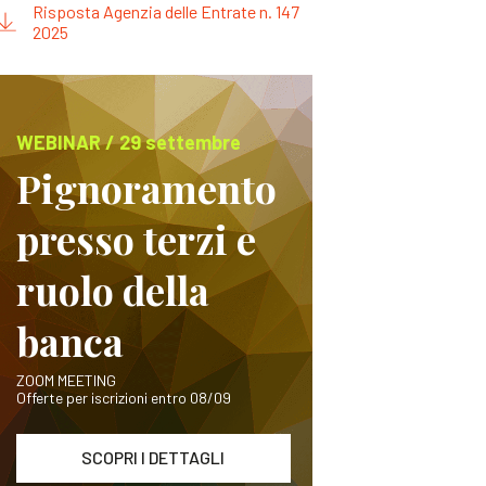
Risposta Agenzia delle Entrate n. 147
2025
WEBINAR / 29 settembre
Pignoramento
presso terzi e
ruolo della
banca
ZOOM MEETING
Offerte per iscrizioni entro 08/09
SCOPRI I DETTAGLI