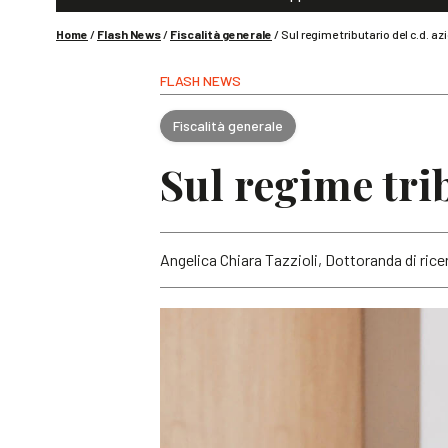
Home
/
Flash News
/
Fiscalità generale
/
Sul regime tributario del c.d. a
FLASH NEWS
Fiscalità generale
Sul regime tri
Angelica Chiara Tazzioli, Dottoranda di ricer