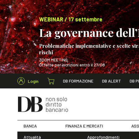
WEBINAR / 17 settembre
La governance dell’I
Problematiche implementative e scelte str
rischi
ZOOM MEETING
Offerte per iscrizioni entro il 27/08
Cerca nel s
DB FORMAZIONE
DB ALERT
DB P
Login
WEBINAR / 17 s
BANCA
FINANZA E MERCATI
ASS
Attualità
Approfondimenti