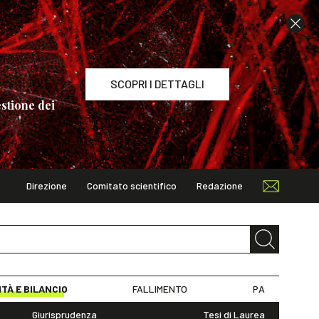
SCOPRI I DETTAGLI
stione dei
Direzione
Comitato scientifico
Redazione
TAGLI
ITÀ E BILANCIO
FALLIMENTO
PA
Giurisprudenza
Tesi di Laurea