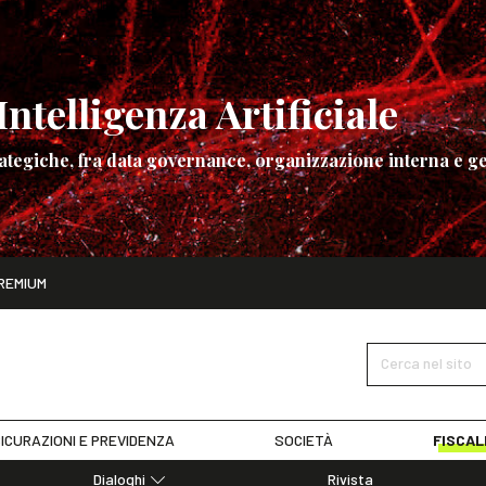
ntelligenza Artificiale
ategiche, fra data governance, organizzazione interna e ge
ito
REMIUM
ettembre
La governance dell’Intelligenza Artificiale
SCOPRI I DET
Cerca nel sito
ICURAZIONI E PREVIDENZA
SOCIETÀ
FISCAL
Dialoghi
Rivista