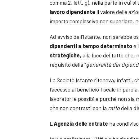
comma 2, lett. g), nella parte in cui si
lavoro dipendente
il valore delle azi
importo complessivo
non superiore, n
Ad avviso dell’Istante, non sarebbe osta
dipendenti a tempo determinato
e 
strategiche,
alla luce del fatto che, 
requisito della “
generalità dei dipend
La Società Istante riteneva, infatti, 
l’accesso al beneficio fiscale in parol
lavoratori è possibile purché non sia
che non contrasti con la
ratio
della d
L’
Agenzia delle entrate
ha condiviso
In via preliminare, l’Ufficio ha ribadit