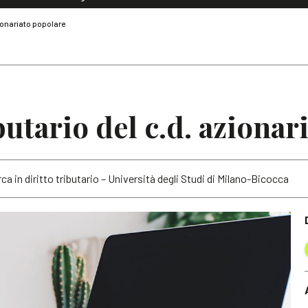
Dialoghi di Diritto dell'Economia
zionariato popolare
Editoriali
Articoli
Note
butario del c.d. azionar
ca in diritto tributario – Università degli Studi di Milano-Bicocca