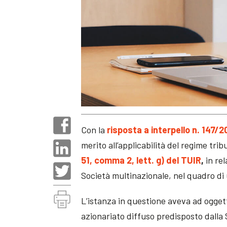
Con la
risposta a interpello n. 147/
merito all’applicabilità del regime trib
51, comma 2, lett. g) del TUIR
,
in rel
Società multinazionale, nel quadro di
L’istanza in questione aveva ad oggett
azionariato diffuso predisposto dalla So