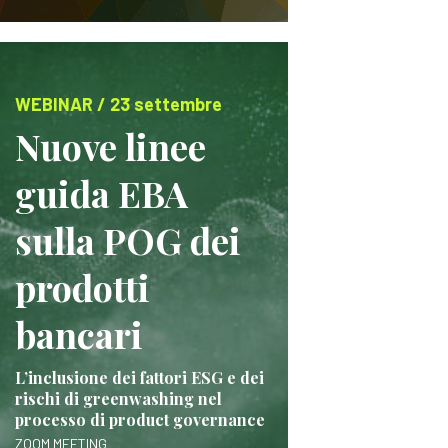
WEBINAR / 23 settembre
Nuove linee
guida EBA
sulla POG dei
prodotti
bancari
L’inclusione dei fattori ESG e dei
rischi di greenwashing nel
processo di product governance
ZOOM MEETING