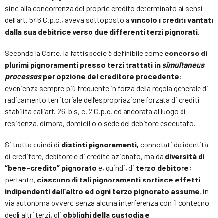
sino alla concorrenza del proprio credito determinato ai sensi
dell’art. 546 C.p.c., aveva sottoposto a
vincolo i crediti vantati
dalla sua debitrice verso due differenti terzi pignorati
.
Secondo la Corte, la fattispecie è definibile come
concorso di
plurimi pignoramenti presso terzi trattati in
simultaneus
processus
per opzione del creditore procedente
:
evenienza sempre più frequente in forza della regola generale di
radicamento territoriale dell’espropriazione forzata di crediti
stabilita dall’art. 26-bis, c. 2 C.p.c. ed ancorata al luogo di
residenza, dimora, domicilio o sede del debitore esecutato.
Si tratta quindi di
distinti pignoramenti,
connotati da identità
di creditore, debitore e di credito azionato, ma da
diversità di
“bene-credito” pignorato
e, quindi, di
terzo debitore
;
pertanto,
ciascuno di tali pignoramenti sortisce effetti
indipendenti dall’altro ed ogni terzo pignorato assume
, in
via autonoma ovvero senza alcuna interferenza con il contegno
degli altri terzi, gli
obblighi della custodia e