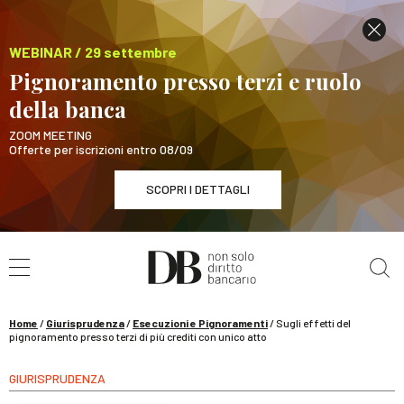
WEBINAR / 29 settembre
Pignoramento presso terzi e ruolo
della banca
ZOOM MEETING
Offerte per iscrizioni entro 08/09
SCOPRI I DETTAGLI
Cerca nel sito
WEBINAR / 29 settembre
Pignoramento presso terzi e ruolo della banca
SCOPRI I DETTAGLI
Home
/
Giurisprudenza
/
Esecuzioni e Pignoramenti
/
Sugli effetti del
pignoramento presso terzi di più crediti con unico atto
GIURISPRUDENZA