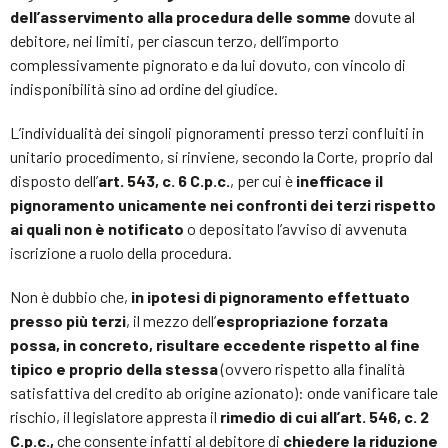
dell’asservimento alla procedura delle somme
dovute al
debitore, nei limiti, per ciascun terzo, dell’importo
complessivamente pignorato e da lui dovuto, con vincolo di
indisponibilità sino ad ordine del giudice.
L’individualità dei singoli pignoramenti presso terzi confluiti in
unitario procedimento, si rinviene, secondo la Corte, proprio dal
disposto dell’
art. 543, c. 6 C.p.c.
, per cui è
inefficace il
pignoramento unicamente nei confronti dei terzi rispetto
ai quali non è notificato
o depositato l’avviso di avvenuta
iscrizione a ruolo della procedura.
Non è dubbio che,
in ipotesi di pignoramento effettuato
presso più terzi
, il mezzo dell’
espropriazione forzata
possa, in concreto, risultare eccedente rispetto al fine
tipico e proprio della stessa
(ovvero rispetto alla finalità
satisfattiva del credito ab origine azionato): onde vanificare tale
rischio, il legislatore appresta il
rimedio di cui all’art. 546, c. 2
C.p.c.,
che consente infatti al debitore di
chiedere la riduzione