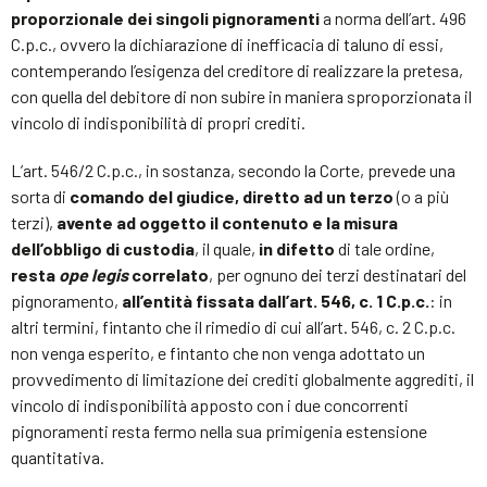
proporzionale dei singoli pignoramenti
a norma dell’art. 496
C.p.c., ovvero la dichiarazione di inefficacia di taluno di essi,
contemperando l’esigenza del creditore di realizzare la pretesa,
con quella del debitore di non subire in maniera sproporzionata il
vincolo di indisponibilità di propri crediti.
L’art. 546/2 C.p.c., in sostanza, secondo la Corte, prevede una
sorta di
comando del giudice, diretto ad un terzo
(o a più
terzi),
avente ad oggetto il contenuto e la misura
dell’obbligo di custodia
, il quale,
in difetto
di tale ordine,
resta
ope legis
correlato
, per ognuno dei terzi destinatari del
pignoramento,
all’entità fissata dall’art. 546, c. 1 C.p.c.
: in
altri termini, fintanto che il rimedio di cui all’art. 546, c. 2 C.p.c.
non venga esperito, e fintanto che non venga adottato un
provvedimento di limitazione dei crediti globalmente aggrediti, il
vincolo di indisponibilità apposto con i due concorrenti
pignoramenti resta fermo nella sua primigenia estensione
quantitativa.