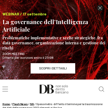
WEBINAR / 17 settembre
La governance dell’Intelligenza
Artificiale
Problematiche implementative e scelte strategiche, fra
data governance, organizzazione interna e gestione dei
rischi
ZOOM MEETING
Offerte per iscrizioni entro il 27/08
SCOPRI I DETTAGLI
Cerca nel sito
WEBINAR / 17 settembre
La governance dell’Intelligenza Artificiale
SCOPRI I DETTAGLI
Home
/
Flash News
/
IVA
/
Spesometro: differito il termine per la trasmissione
dei dati delle operazioni 2012 rilevanti ai fini Iva