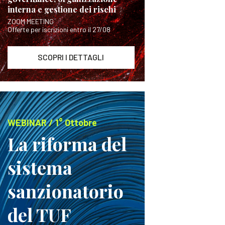
interna e gestione dei rischi
ZOOM MEETING
Offerte per iscrizioni entro il 27/08
SCOPRI I DETTAGLI
WEBINAR / 1° Ottobre
La riforma del
sistema
sanzionatorio
del TUF