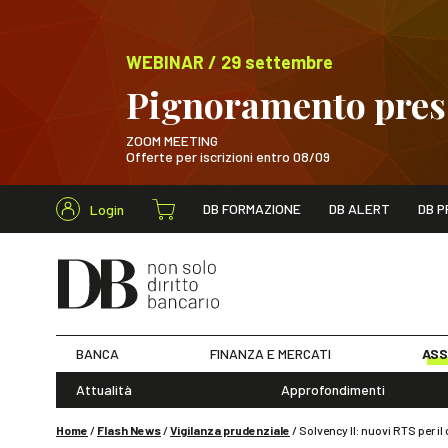
WEBINAR / 29 settembre
Pignoramento presso
ZOOM MEETING
Offerte per iscrizioni entro 08/09
Cerca nel s
DB FORMAZIONE
DB ALERT
DB P
Login
WEBINAR / 29 sett
BANCA
FINANZA E MERCATI
ASS
Attualità
Approfondimenti
Home
/
Flash News
/
Vigilanza prudenziale
/
Solvency II: nuovi RTS per il