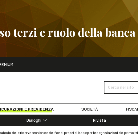
 terzi e ruolo della banca
ito
REMIUM
embre
Pignoramento presso terzi e ruolo della banca
SCOPRI I D
Cerca nel sito
ICURAZIONI E PREVIDENZA
SOCIETÀ
FISCA
Dialoghi
Rivista
Dialoghi di Diritto dell'Economia
 calcolo delle riserve tecniche e dei fondi propri di base per le segnalazioni del primo t
Editoriali