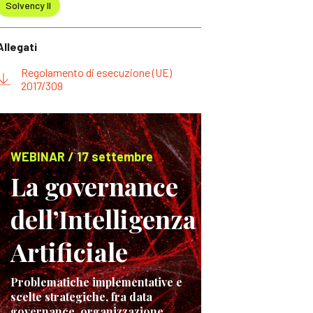
Solvency II
Allegati
Regolamento di esecuzione (UE)
2017/309
WEBINAR / 17 settembre
La governance
dell’Intelligenza
Artificiale
Problematiche implementative e
scelte strategiche, fra data
governance, organizzazione