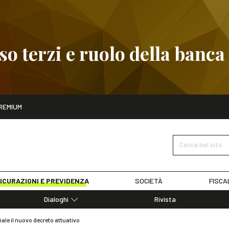
 terzi e ruolo della banca
ito
REMIUM
embre
Pignoramento presso terzi e ruolo della banca
SCOPRI I D
Cerca nel sito
ICURAZIONI E PREVIDENZA
SOCIETÀ
FISCA
Dialoghi
Rivista
Dialoghi di Diritto dell'Economia
ciale il nuovo decreto attuativo
Editoriali