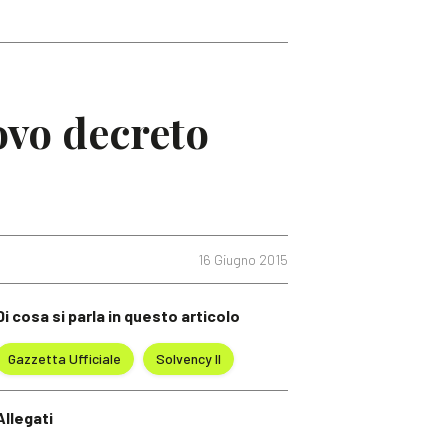
uovo decreto
16 Giugno 2015
Di cosa si parla in questo articolo
Gazzetta Ufficiale
Solvency II
Allegati