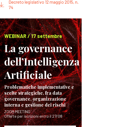
Decreto legislativo 12 maggio 2015, n.
74
WEBINAR / 17 settembre
La governance
dell’Intelligenza
Artificiale
Problematiche implementative e
scelte strategiche, fra data
governance, organizzazione
interna e gestione dei rischi
ZOOM MEETING
Offerte per iscrizioni entro il 27/08