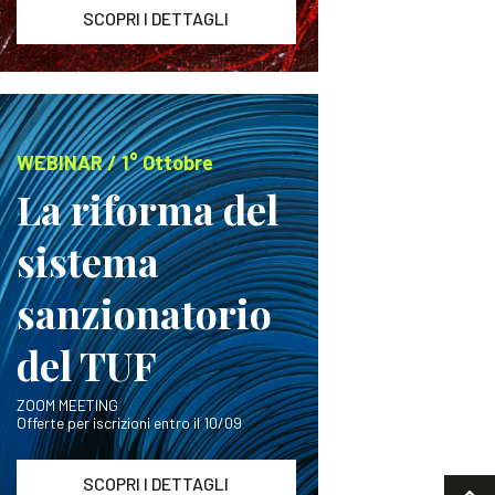
SCOPRI I DETTAGLI
WEBINAR / 1° Ottobre
La riforma del
sistema
sanzionatorio
del TUF
ZOOM MEETING
Offerte per iscrizioni entro il 10/09
SCOPRI I DETTAGLI