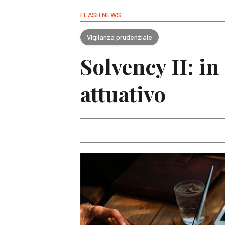
FLASH NEWS
Vigilanza prudenziale
Solvency II: in
attuativo