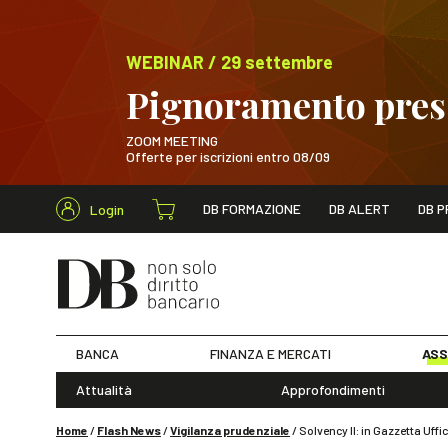
WEBINAR / 29 settembre
Pignoramento presso
ZOOM MEETING
Offerte per iscrizioni entro 08/09
Cerca nel s
DB FORMAZIONE
DB ALERT
DB P
Login
WEBINAR / 29 sett
BANCA
FINANZA E MERCATI
ASS
Attualità
Approfondimenti
Home
/
Flash News
/
Vigilanza prudenziale
/
Solvency II: in Gazzetta Uffi