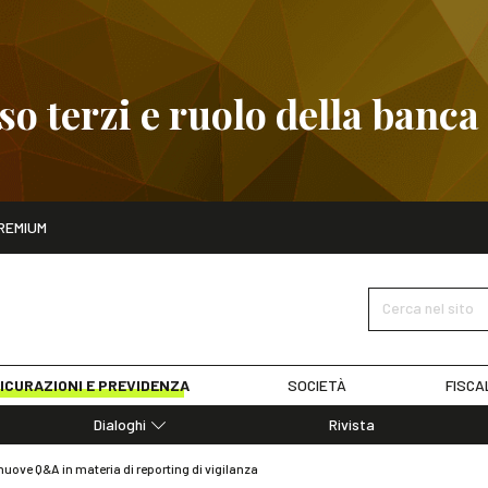
 terzi e ruolo della banca
ito
REMIUM
embre
Pignoramento presso terzi e ruolo della banca
SCOPRI I D
Cerca nel sito
ICURAZIONI E PREVIDENZA
SOCIETÀ
FISCA
Dialoghi
Rivista
Dialoghi di Diritto dell'Economia
nuove Q&A in materia di reporting di vigilanza
Editoriali