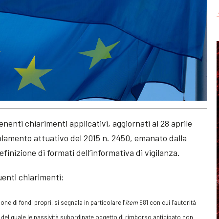
nti chiarimenti applicativi, aggiornati al 28 aprile
olamento attuativo del 2015 n. 2450, emanato dalla
inizione di formati dell’informativa di vigilanza.
guenti chiarimenti:
ne di fondi propri, si segnala in particolare l’
item
981 con cui l’autorità
del quale le passività subordinate oggetto di rimborso anticipato non