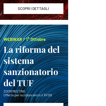
SCOPRI I DETTAGLI
WEBINAR / 1° Ottobre
La riforma del
sistema
sanzionatorio
del TUF
ZOOM MEETING
Offerte per iscrizioni entro il 10/09