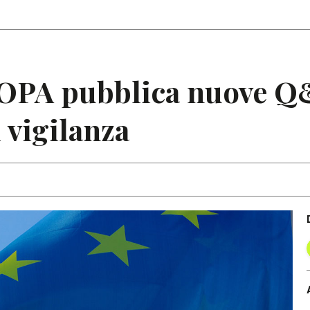
Articoli
Note
EIOPA pubblica nuove Q
 vigilanza