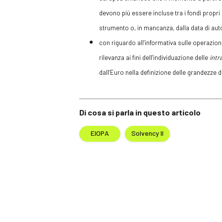
devono più essere incluse tra i fondi propri 
strumento o, in mancanza, dalla data di autor
con riguardo all’informativa sulle operazioni
rilevanza ai fini dell’individuazione delle
intr
dall’Euro nella definizione delle grandezze d
Di cosa si parla in questo articolo
EIOPA
Solvency II