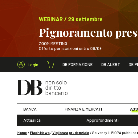
WEBINAR / 29 settembre
Pignoramento presso
ZOOM MEETING
Offerte per iscrizioni entro 08/09
Cerca nel s
DB FORMAZIONE
DB ALERT
DB P
Login
WEBINAR / 29 sett
BANCA
FINANZA E MERCATI
ASS
Attualità
Approfondimenti
Home
/
Flash News
/
Vigilanza prudenziale
/
Solvency II: EIOPA pubblica 