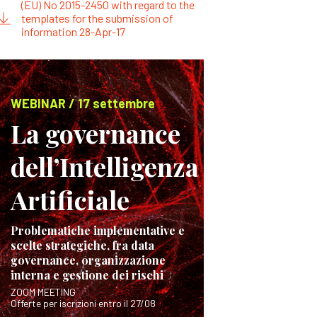
(EU) No 2015-2450 with regard to the
templates for the submission of
information 28-Apr-17
WEBINAR / 17 settembre
La governance
dell’Intelligenza
Artificiale
Problematiche implementative e
scelte strategiche, fra data
governance, organizzazione
interna e gestione dei rischi
ZOOM MEETING
Offerte per iscrizioni entro il 27/08