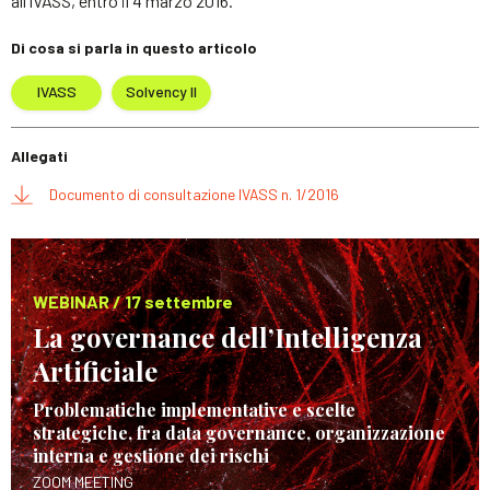
all’IVASS, entro il 4 marzo 2016.
Di cosa si parla in questo articolo
IVASS
Solvency II
Allegati
Documento di consultazione IVASS n. 1/2016
WEBINAR / 17 settembre
La governance dell’Intelligenza
Artificiale
Problematiche implementative e scelte
strategiche, fra data governance, organizzazione
interna e gestione dei rischi
ZOOM MEETING