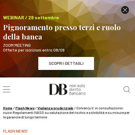
WEBINAR / 29 settembre
Pignoramento presso terzi e ruolo
della banca
ZOOM MEETING
Offerte per iscrizioni entro 08/09
SCOPRI I DETTAGLI
Cerca nel sito
WEBINAR / 29 settembre
Pignoramento presso terzi e ruolo della banca
SCOPRI I DETTAGLI
Home
/
Flash News
/
Vigilanza prudenziale
/
Solvency II: in consultazione i
nuovi Regolamenti IVASS su valutazione del rischio e solvibilità e su misure per
le garanzie di lungo termine
FLASH NEWS