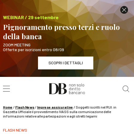
WEBINAR / 29 settembre
Pignoramento presso terzi e ruolo
della banca
ZOOM MEETING
Offerte per iscrizioni entro 08/09
SCOPRI I DETTAGLI
Cerca nel sito
WEBINAR / 29 settembre
Pignoramento presso terzi e ruolo della banca
SCOPRI I DETTAGLI
Home
/
Flash News
/
Imprese assicurative
/
Soggetti iscritti nel RUI: in
Gazzetta Ufficiale il provvedimento IVASS sulla comunicazione delle
informazioni relative alle partecipazioni e agli stretti legami
FLASH NEWS