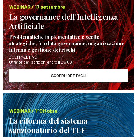
WEBINAR / 17 settembre
La governance dell’Intelligenza
Artificiale
Problematiche implementative e scelte
strategiche, fra data governance, organizzazione
interna e gestione dei rischi
ZOOM MEETING
Offerte per iscrizioni entro il 27/08
SCOPRI I DETTAGLI
WEBINAR / 1° Ottobre
La riforma del sistema
sanzionatorio del TUF